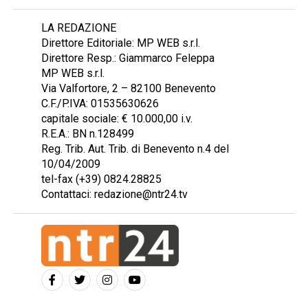
LA REDAZIONE
Direttore Editoriale: MP WEB s.r.l.
Direttore Resp.: Giammarco Feleppa
MP WEB s.r.l.
Via Valfortore, 2 – 82100 Benevento
C.F./P.IVA: 01535630626
capitale sociale: € 10.000,00 i.v.
R.E.A.: BN n.128499
Reg. Trib. Aut. Trib. di Benevento n.4 del
10/04/2009
tel-fax (+39) 0824.28825
Contattaci: redazione@ntr24.tv