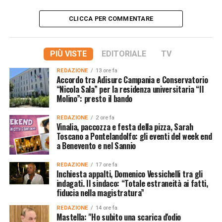
CLICCA PER COMMENTARE
PIÙ VISTE
EDITORIALE
TV
REDAZIONE
13 ore fa
Accordo tra Adisurc Campania e Conservatorio
“Nicola Sala” per la residenza universitaria “Il
Molino”: presto il bando
REDAZIONE
2 ore fa
Vinalia, paccozza e festa della pizza, Sarah
Toscano a Pontelandolfo: gli eventi del week end
a Benevento e nel Sannio
REDAZIONE
17 ore fa
Inchiesta appalti, Domenico Vessichelli tra gli
indagati. Il sindaco: “Totale estraneità ai fatti,
fiducia nella magistratura”
REDAZIONE
14 ore fa
Mastella: "Ho subito una scarica d'odio