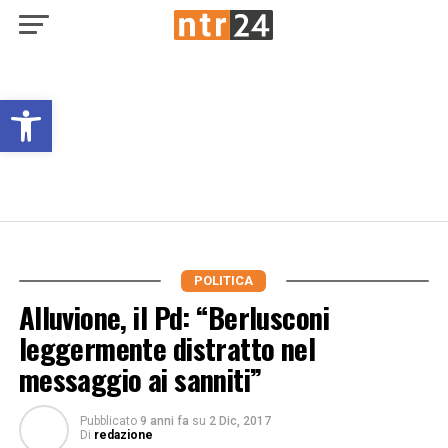
Open toolbar
POLITICA
Alluvione, il Pd: “Berlusconi
leggermente distratto nel
messaggio ai sanniti”
Pubblicato
9 anni fa
su
2 Dic, 2017
Di
redazione