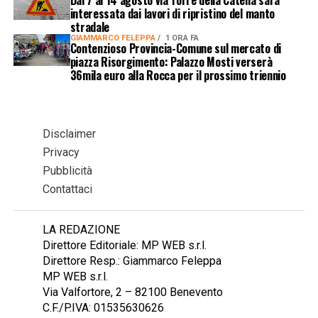
Dal 7 al 14 agosto via Torre della Catena sarà
interessata dai lavori di ripristino del manto
stradale
GIAMMARCO FELEPPA
1 ORA FA
Contenzioso Provincia-Comune sul mercato di
piazza Risorgimento: Palazzo Mosti verserà
36mila euro alla Rocca per il prossimo triennio
Disclaimer
Privacy
Pubblicità
Contattaci
LA REDAZIONE
Direttore Editoriale: MP WEB s.r.l.
Direttore Resp.: Giammarco Feleppa
MP WEB s.r.l.
Via Valfortore, 2 – 82100 Benevento
C.F./P.IVA: 01535630626