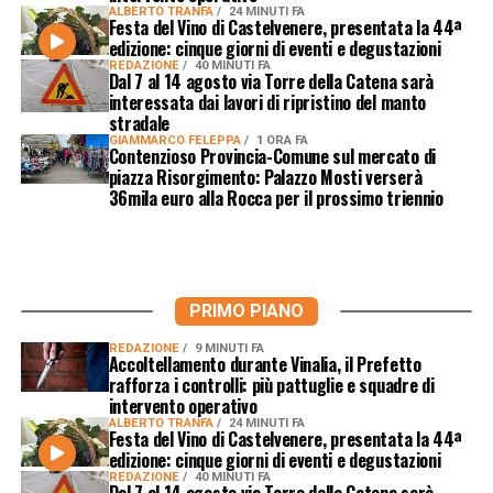
ALBERTO TRANFA
24 MINUTI FA
Festa del Vino di Castelvenere, presentata la 44ª
edizione: cinque giorni di eventi e degustazioni
REDAZIONE
40 MINUTI FA
Dal 7 al 14 agosto via Torre della Catena sarà
interessata dai lavori di ripristino del manto
stradale
GIAMMARCO FELEPPA
1 ORA FA
Contenzioso Provincia-Comune sul mercato di
piazza Risorgimento: Palazzo Mosti verserà
36mila euro alla Rocca per il prossimo triennio
PRIMO PIANO
REDAZIONE
9 MINUTI FA
Accoltellamento durante Vinalia, il Prefetto
rafforza i controlli: più pattuglie e squadre di
intervento operativo
ALBERTO TRANFA
24 MINUTI FA
Festa del Vino di Castelvenere, presentata la 44ª
edizione: cinque giorni di eventi e degustazioni
REDAZIONE
40 MINUTI FA