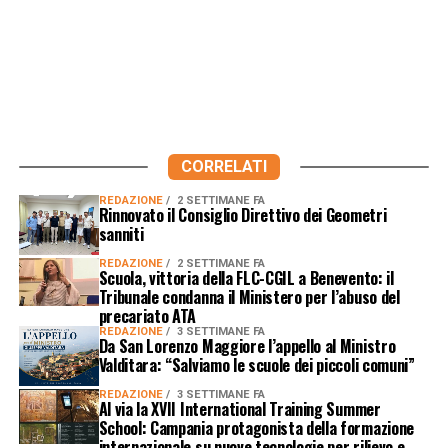
CORRELATI
REDAZIONE
2 SETTIMANE FA
Rinnovato il Consiglio Direttivo dei Geometri
sanniti
REDAZIONE
2 SETTIMANE FA
Scuola, vittoria della FLC-CGIL a Benevento: il
Tribunale condanna il Ministero per l’abuso del
precariato ATA
REDAZIONE
3 SETTIMANE FA
Da San Lorenzo Maggiore l’appello al Ministro
Valditara: “Salviamo le scuole dei piccoli comuni”
REDAZIONE
3 SETTIMANE FA
Al via la XVII International Training Summer
School: Campania protagonista della formazione
internazionale su nuove tecnologie per rilievo e