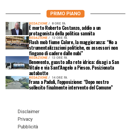
PRIMO PIANO
REDAZIONE
8 ORE FA
È morto Roberto Costanzo, addio a un
protagonista della politica sannita
REDAZIONE
12 ORE FA
Flash mob fiume Calore, la maggioranza: “No a
strumentalizzazioni politiche, ex assessori non
fingano di cadere dalle nubi”
REDAZIONE
13 ORE FA
Benevento, guasto alla rete idrica: disagi a San
Vitale e via Sant’Angelo a Piesco. Posizionata
autobotte
REDAZIONE
14 ORE FA
Frana a Paduli, l’opposizione: “Dopo nostro
sollecito finalmente intervento del Comune”
Disclaimer
Privacy
Pubblicità