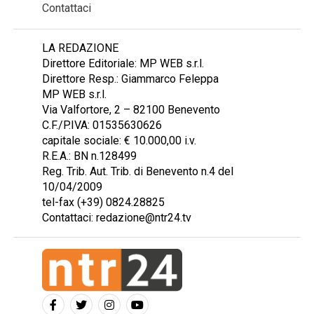
Contattaci
LA REDAZIONE
Direttore Editoriale: MP WEB s.r.l.
Direttore Resp.: Giammarco Feleppa
MP WEB s.r.l.
Via Valfortore, 2 – 82100 Benevento
C.F./P.IVA: 01535630626
capitale sociale: € 10.000,00 i.v.
R.E.A.: BN n.128499
Reg. Trib. Aut. Trib. di Benevento n.4 del
10/04/2009
tel-fax (+39) 0824.28825
Contattaci: redazione@ntr24.tv