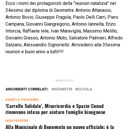
Ecco i nomi dei protagonisti della “reunion natalizia” nel
34esimo dal diploma di Geometra: Antonio Attanasio,
Antonio Bovio, Giuseppe Fragola, Paolo Delli Carri, Piero
Campana, Giovanni Giangregorio, Antonio Iannella, Enzo
Intorcia, Raffaele Iele, Ivan Maraviglia, Massimo Melillo,
Giovanni Grasso, Antonio Muto, Salvatore Palmieri, Alfredo
Salzano, Alessandro Signoriello. Arrivederci alla 35esima
reunion e buon anno a tutti!!!!
ANNUNCIO
ARGOMENTI CORRELATI:
GEOMETRI
SCUOLA
AVANTI IL ​​PROSSIMO
‘Carrello Solidale’, Misericordia e Spazio Conad
rinnovano intesa per aiutare famiglie bisognose
NON PERDERE
Alla Municipale di Benevento un nuovo ufficiale: è la