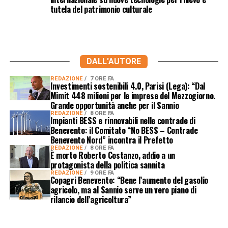
tutela del patrimonio culturale
DALL'AUTORE
REDAZIONE
7 ORE FA
Investimenti sostenibili 4.0, Parisi (Lega): “Dal
Mimit 448 milioni per le imprese del Mezzogiorno.
Grande opportunità anche per il Sannio
REDAZIONE
8 ORE FA
Impianti BESS e rinnovabili nelle contrade di
Benevento: il Comitato “No BESS – Contrade
Benevento Nord” incontra il Prefetto
REDAZIONE
8 ORE FA
È morto Roberto Costanzo, addio a un
protagonista della politica sannita
REDAZIONE
9 ORE FA
Copagri Benevento: “Bene l’aumento del gasolio
agricolo, ma al Sannio serve un vero piano di
rilancio dell’agricoltura”