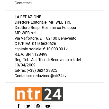
Contattaci
LA REDAZIONE
Direttore Editoriale: MP WEB s.r.l.
Direttore Resp.: Giammarco Feleppa
MP WEB s.r.l.
Via Valfortore, 2 – 82100 Benevento
C.F./P.IVA: 01535630626
capitale sociale: € 10.000,00 i.v.
R.E.A.: BN n.128499
Reg. Trib. Aut. Trib. di Benevento n.4 del
10/04/2009
tel-fax (+39) 0824.28825
Contattaci: redazione@ntr24.tv