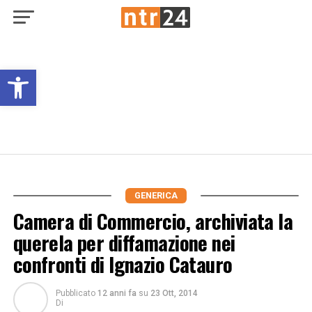
Open toolbar
GENERICA
Camera di Commercio, archiviata la
querela per diffamazione nei
confronti di Ignazio Catauro
Pubblicato
12 anni fa
su
23 Ott, 2014
Di