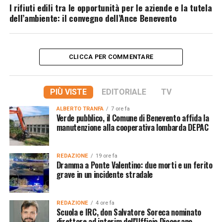
I rifiuti edili tra le opportunità per le aziende e la tutela
dell’ambiente: il convegno dell’Ance Benevento
CLICCA PER COMMENTARE
PIÙ VISTE
EDITORIALE
TV
ALBERTO TRANFA
7 ore fa
Verde pubblico, il Comune di Benevento affida la
manutenzione alla cooperativa lombarda DEPAC
REDAZIONE
19 ore fa
Dramma a Ponte Valentino: due morti e un ferito
grave in un incidente stradale
REDAZIONE
4 ore fa
Scuola e IRC, don Salvatore Soreca nominato
direttore ad interim dell'Ufficio Diocesano