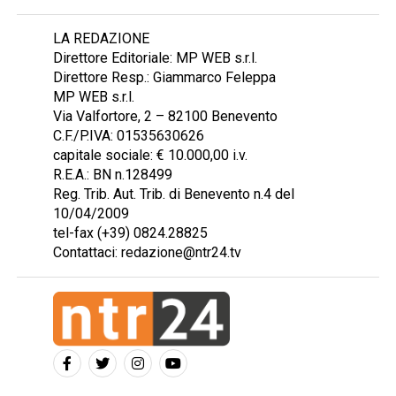
LA REDAZIONE
Direttore Editoriale: MP WEB s.r.l.
Direttore Resp.: Giammarco Feleppa
MP WEB s.r.l.
Via Valfortore, 2 – 82100 Benevento
C.F./P.IVA: 01535630626
capitale sociale: € 10.000,00 i.v.
R.E.A.: BN n.128499
Reg. Trib. Aut. Trib. di Benevento n.4 del
10/04/2009
tel-fax (+39) 0824.28825
Contattaci: redazione@ntr24.tv