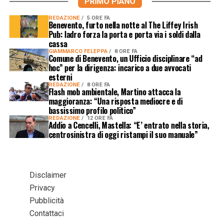
PRIMO PIANO
REDAZIONE
5 ORE FA
Benevento, furto nella notte al The Liffey Irish
Pub: ladro forza la porta e porta via i soldi dalla
cassa
GIAMMARCO FELEPPA
8 ORE FA
Comune di Benevento, un Ufficio disciplinare “ad
hoc” per la dirigenza: incarico a due avvocati
esterni
REDAZIONE
8 ORE FA
Flash mob ambientale, Martino attacca la
maggioranza: “Una risposta mediocre e di
bassissimo profilo politico”
REDAZIONE
12 ORE FA
Addio a Cencelli, Mastella: “E’ entrato nella storia,
centrosinistra di oggi ristampi il suo manuale”
Disclaimer
Privacy
Pubblicità
Contattaci