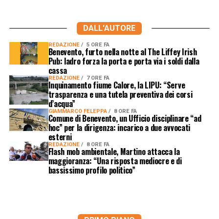
DALL'AUTORE
REDAZIONE
5 ORE FA
Benevento, furto nella notte al The Liffey Irish
Pub: ladro forza la porta e porta via i soldi dalla
cassa
REDAZIONE
7 ORE FA
Inquinamento fiume Calore, la LIPU: “Serve
trasparenza e una tutela preventiva dei corsi
d’acqua”
GIAMMARCO FELEPPA
8 ORE FA
Comune di Benevento, un Ufficio disciplinare “ad
hoc” per la dirigenza: incarico a due avvocati
esterni
REDAZIONE
8 ORE FA
Flash mob ambientale, Martino attacca la
maggioranza: “Una risposta mediocre e di
bassissimo profilo politico”