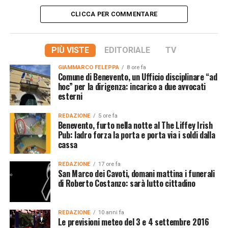
CLICCA PER COMMENTARE
PIÙ VISTE
EDITORIALE
TV
GIAMMARCO FELEPPA
8 ore fa
Comune di Benevento, un Ufficio disciplinare “ad
hoc” per la dirigenza: incarico a due avvocati
esterni
REDAZIONE
5 ore fa
Benevento, furto nella notte al The Liffey Irish
Pub: ladro forza la porta e porta via i soldi dalla
cassa
REDAZIONE
17 ore fa
San Marco dei Cavoti, domani mattina i funerali
di Roberto Costanzo: sarà lutto cittadino
REDAZIONE
10 anni fa
Le previsioni meteo del 3 e 4 settembre 2016