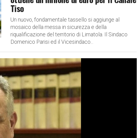
Tiso
Un nuovo, fondamentale tassello si aggiunge al
mosaico della messa in sicurezza e della
riqualificazione del territorio di Limatola. Il Sindaco
Domenico Parisi ed il Vicesindaco...