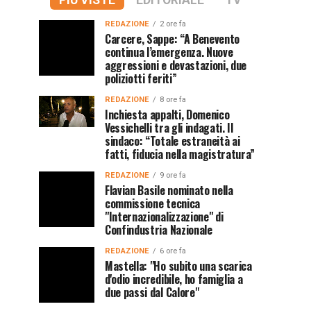
PIÙ VISTE
EDITORIALE
TV
REDAZIONE
2 ore fa
Carcere, Sappe: “A Benevento
continua l’emergenza. Nuove
aggressioni e devastazioni, due
poliziotti feriti”
REDAZIONE
8 ore fa
Inchiesta appalti, Domenico
Vessichelli tra gli indagati. Il
sindaco: “Totale estraneità ai
fatti, fiducia nella magistratura”
REDAZIONE
9 ore fa
Flavian Basile nominato nella
commissione tecnica
"Internazionalizzazione" di
Confindustria Nazionale
REDAZIONE
6 ore fa
Mastella: "Ho subito una scarica
d'odio incredibile, ho famiglia a
due passi dal Calore"