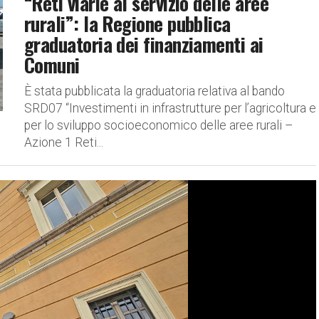
“Reti viarie al servizio delle aree
rurali”: la Regione pubblica
graduatoria dei finanziamenti ai
Comuni
È stata pubblicata la graduatoria relativa al bando
SRD07 “Investimenti in infrastrutture per l’agricoltura e
per lo sviluppo socioeconomico delle aree rurali –
Azione 1 Reti...