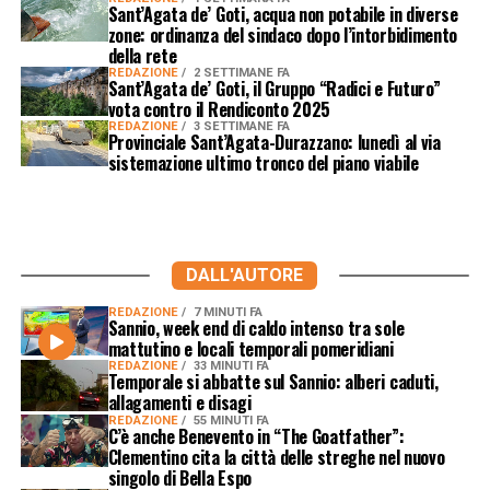
Sant’Agata de’ Goti, acqua non potabile in diverse
zone: ordinanza del sindaco dopo l’intorbidimento
della rete
REDAZIONE
2 SETTIMANE FA
Sant’Agata de’ Goti, il Gruppo “Radici e Futuro”
vota contro il Rendiconto 2025
REDAZIONE
3 SETTIMANE FA
Provinciale Sant’Agata-Durazzano: lunedì al via
sistemazione ultimo tronco del piano viabile
DALL'AUTORE
REDAZIONE
7 MINUTI FA
Sannio, week end di caldo intenso tra sole
mattutino e locali temporali pomeridiani
REDAZIONE
33 MINUTI FA
Temporale si abbatte sul Sannio: alberi caduti,
allagamenti e disagi
REDAZIONE
55 MINUTI FA
C’è anche Benevento in “The Goatfather”:
Clementino cita la città delle streghe nel nuovo
singolo di Bella Espo