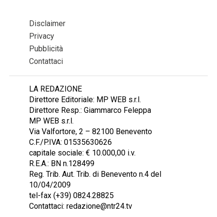
Disclaimer
Privacy
Pubblicità
Contattaci
LA REDAZIONE
Direttore Editoriale: MP WEB s.r.l.
Direttore Resp.: Giammarco Feleppa
MP WEB s.r.l.
Via Valfortore, 2 – 82100 Benevento
C.F./P.IVA: 01535630626
capitale sociale: € 10.000,00 i.v.
R.E.A.: BN n.128499
Reg. Trib. Aut. Trib. di Benevento n.4 del
10/04/2009
tel-fax (+39) 0824.28825
Contattaci: redazione@ntr24.tv