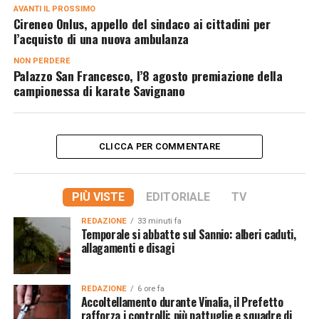
AVANTI IL ​​PROSSIMO
Cireneo Onlus, appello del sindaco ai cittadini per
l’acquisto di una nuova ambulanza
NON PERDERE
Palazzo San Francesco, l’8 agosto premiazione della
campionessa di karate Savignano
CLICCA PER COMMENTARE
PIÙ VISTE
EDITORIALE
TV
REDAZIONE
33 minuti fa
Temporale si abbatte sul Sannio: alberi caduti,
allagamenti e disagi
REDAZIONE
6 ore fa
Accoltellamento durante Vinalia, il Prefetto
rafforza i controlli: più pattuglie e squadre di