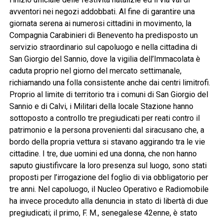
avventori nei negozi addobbati. Al fine di garantire una
giornata serena ai numerosi cittadini in movimento, la
Compagnia Carabinieri di Benevento ha predisposto un
servizio straordinario sul capoluogo e nella cittadina di
San Giorgio del Sannio, dove la vigilia dell’Immacolata è
caduta proprio nel giorno del mercato settimanale,
richiamando una folla consistente anche dai centri limitrofi.
Proprio al limite di territorio tra i comuni di San Giorgio del
Sannio e di Calvi, i Militari della locale Stazione hanno
sottoposto a controllo tre pregiudicati per reati contro il
patrimonio e la persona provenienti dal siracusano che, a
bordo della propria vettura si stavano aggirando tra le vie
cittadine. I tre, due uomini ed una donna, che non hanno
saputo giustifivcare la loro presenza sul luogo, sono stati
proposti per l’irrogazione del foglio di via obbligatorio per
tre anni. Nel capoluogo, il Nucleo Operativo e Radiomobile
ha invece proceduto alla denuncia in stato di libertà di due
pregiudicati; il primo, F. M., senegalese 42enne, è stato