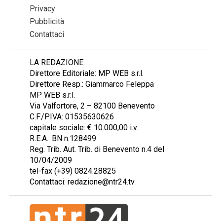
Privacy
Pubblicità
Contattaci
LA REDAZIONE
Direttore Editoriale: MP WEB s.r.l.
Direttore Resp.: Giammarco Feleppa
MP WEB s.r.l.
Via Valfortore, 2 – 82100 Benevento
C.F./P.IVA: 01535630626
capitale sociale: € 10.000,00 i.v.
R.E.A.: BN n.128499
Reg. Trib. Aut. Trib. di Benevento n.4 del
10/04/2009
tel-fax (+39) 0824.28825
Contattaci: redazione@ntr24.tv