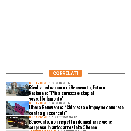
CORRELATI
REDAZIONE
3 GIORNI FA
Rivolta nel carcere di Benevento, Futuro
Nazionale: “Più sicurezza e stop al
sovraffollamento”
REDAZIONE
4 GIORNI FA
Libera Benevento: “Chiarezza e impegno concreto
contro gli ecoreati”
REDAZIONE
1 SETTIMANA FA
Benevento, non rispetta i domiciliari e viene
sorpreso in auto: arrestato 39enne