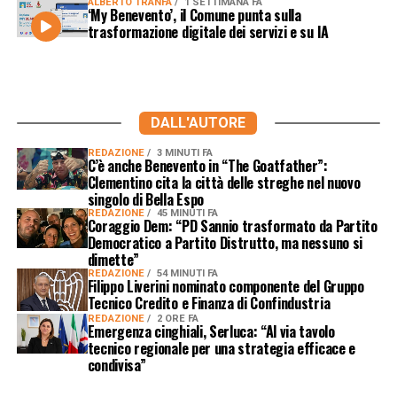
ALBERTO TRANFA
1 SETTIMANA FA
‘My Benevento’, il Comune punta sulla
trasformazione digitale dei servizi e su IA
DALL'AUTORE
REDAZIONE
3 MINUTI FA
C’è anche Benevento in “The Goatfather”:
Clementino cita la città delle streghe nel nuovo
singolo di Bella Espo
REDAZIONE
45 MINUTI FA
Coraggio Dem: “PD Sannio trasformato da Partito
Democratico a Partito Distrutto, ma nessuno si
dimette”
REDAZIONE
54 MINUTI FA
Filippo Liverini nominato componente del Gruppo
Tecnico Credito e Finanza di Confindustria
REDAZIONE
2 ORE FA
Emergenza cinghiali, Serluca: “Al via tavolo
tecnico regionale per una strategia efficace e
condivisa”