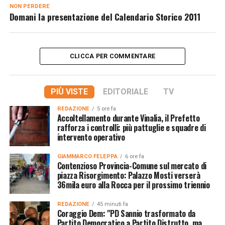
NON PERDERE
Domani la presentazione del Calendario Storico 2011
CLICCA PER COMMENTARE
PIÙ VISTE
EDITORIALE
TV
REDAZIONE
5 ore fa
Accoltellamento durante Vinalia, il Prefetto
rafforza i controlli: più pattuglie e squadre di
intervento operativo
GIAMMARCO FELEPPA
6 ore fa
Contenzioso Provincia-Comune sul mercato di
piazza Risorgimento: Palazzo Mosti verserà
36mila euro alla Rocca per il prossimo triennio
REDAZIONE
45 minuti fa
Coraggio Dem: "PD Sannio trasformato da
Partito Democratico a Partito Distrutto, ma