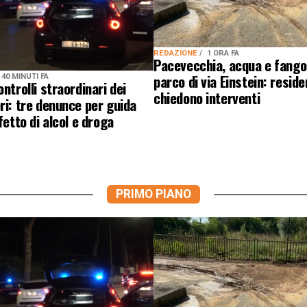
REDAZIONE
1 ORA FA
Pacevecchia, acqua e fango
parco di via Einstein: reside
40 MINUTI FA
ontrolli straordinari dei
chiedono interventi
ri: tre denunce per guida
fetto di alcol e droga
PRIMO PIANO