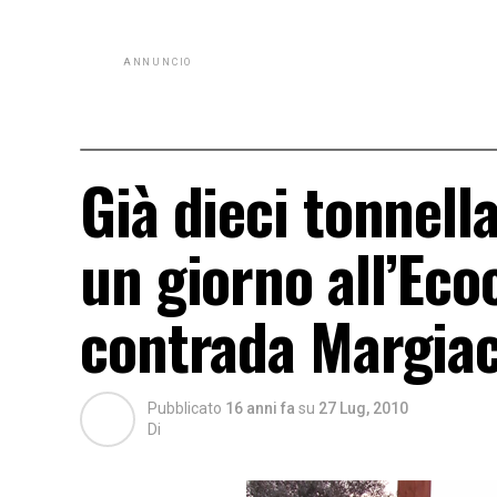
ANNUNCIO
Già dieci tonnella
un giorno all’Ec
contrada Margia
Pubblicato
16 anni fa
su
27 Lug, 2010
Di