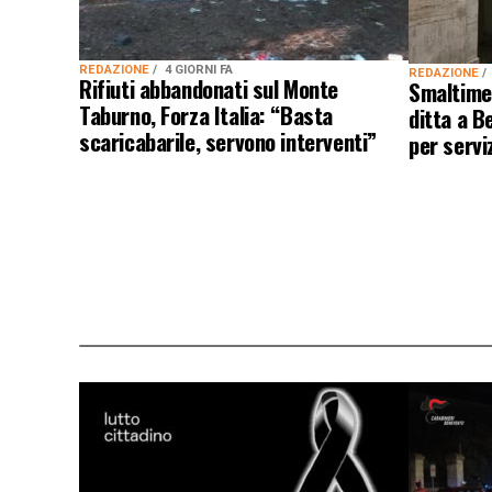
REDAZIONE
4 GIORNI FA
REDAZIONE
Rifiuti abbandonati sul Monte
Smaltimen
Taburno, Forza Italia: “Basta
ditta a B
scaricabarile, servono interventi”
per servi