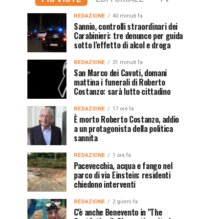
REDAZIONE
40 minuti fa
Sannio, controlli straordinari dei
Carabinieri: tre denunce per guida
sotto l’effetto di alcol e droga
REDAZIONE
31 minuti fa
San Marco dei Cavoti, domani
mattina i funerali di Roberto
Costanzo: sarà lutto cittadino
REDAZIONE
17 ore fa
È morto Roberto Costanzo, addio
a un protagonista della politica
sannita
REDAZIONE
1 ora fa
Pacevecchia, acqua e fango nel
parco di via Einstein: residenti
chiedono interventi
REDAZIONE
2 giorni fa
C'è anche Benevento in "The