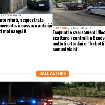
2 SETTIMANE FA
to rifiuti, sequestrata
enevento: incassava anticipi
REDAZIONE
3 SETTIMANE FA
zi mai eseguiti
Ecopunti e sversamenti illeci
scattano i controlli a Benev
multati cittadini e “furbetti
comuni vicini
DALL'AUTORE