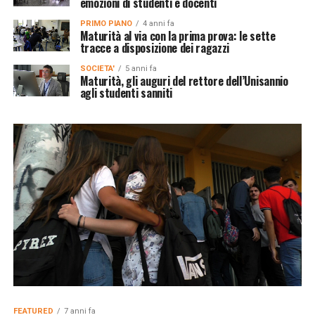
emozioni di studenti e docenti
PRIMO PIANO
4 anni fa
Maturità al via con la prima prova: le sette
tracce a disposizione dei ragazzi
SOCIETA'
5 anni fa
Maturità, gli auguri del rettore dell’Unisannio
agli studenti sanniti
FEATURED
7 anni fa