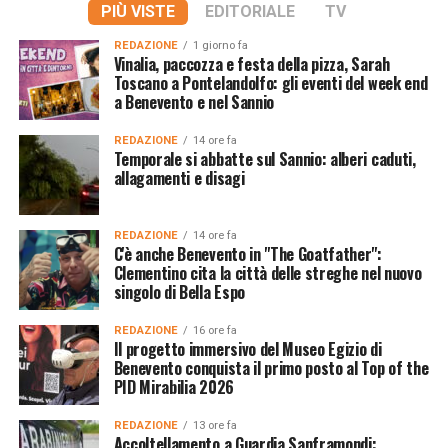
PIÙ VISTE
EDITORIALE
TV
REDAZIONE
1 giorno fa
Vinalia, paccozza e festa della pizza, Sarah
Toscano a Pontelandolfo: gli eventi del week end
a Benevento e nel Sannio
REDAZIONE
14 ore fa
Temporale si abbatte sul Sannio: alberi caduti,
allagamenti e disagi
REDAZIONE
14 ore fa
C'è anche Benevento in "The Goatfather":
Clementino cita la città delle streghe nel nuovo
singolo di Bella Espo
REDAZIONE
16 ore fa
Il progetto immersivo del Museo Egizio di
Benevento conquista il primo posto al Top of the
PID Mirabilia 2026
REDAZIONE
13 ore fa
Accoltellamento a Guardia Sanframondi: