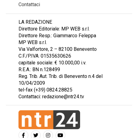
Contattaci
LA REDAZIONE
Direttore Editoriale: MP WEB s.r.l.
Direttore Resp.: Giammarco Feleppa
MP WEB s.r.l.
Via Valfortore, 2 – 82100 Benevento
C.F./P.IVA: 01535630626
capitale sociale: € 10.000,00 i.v.
R.E.A.: BN n.128499
Reg. Trib. Aut. Trib. di Benevento n.4 del
10/04/2009
tel-fax (+39) 0824.28825
Contattaci: redazione@ntr24.tv