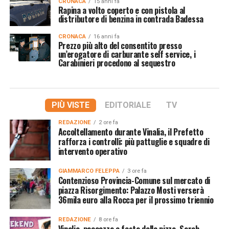
CRONACA
15 anni fa
Rapina a volto coperto e con pistola al
distributore di benzina in contrada Badessa
CRONACA
16 anni fa
Prezzo più alto del consentito presso
un’erogatore di carburante self service, i
Carabinieri procedono al sequestro
PIÙ VISTE
EDITORIALE
TV
REDAZIONE
2 ore fa
Accoltellamento durante Vinalia, il Prefetto
rafforza i controlli: più pattuglie e squadre di
intervento operativo
GIAMMARCO FELEPPA
3 ore fa
Contenzioso Provincia-Comune sul mercato di
piazza Risorgimento: Palazzo Mosti verserà
36mila euro alla Rocca per il prossimo triennio
REDAZIONE
8 ore fa