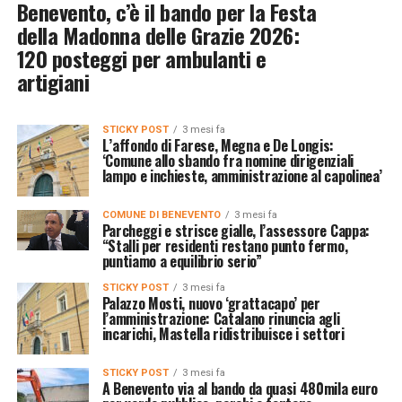
Benevento, c’è il bando per la Festa
della Madonna delle Grazie 2026:
120 posteggi per ambulanti e
artigiani
STICKY POST
3 mesi fa
L’affondo di Farese, Megna e De Longis:
‘Comune allo sbando fra nomine dirigenziali
lampo e inchieste, amministrazione al capolinea’
COMUNE DI BENEVENTO
3 mesi fa
Parcheggi e strisce gialle, l’assessore Cappa:
“Stalli per residenti restano punto fermo,
puntiamo a equilibrio serio”
STICKY POST
3 mesi fa
Palazzo Mosti, nuovo ‘grattacapo’ per
l’amministrazione: Catalano rinuncia agli
incarichi, Mastella ridistribuisce i settori
STICKY POST
3 mesi fa
A Benevento via al bando da quasi 480mila euro