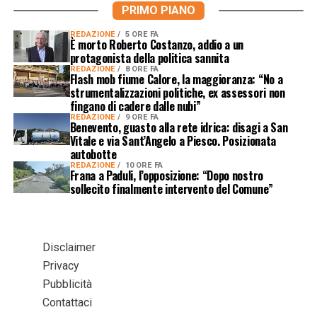
PRIMO PIANO
REDAZIONE
5 ORE FA
È morto Roberto Costanzo, addio a un
protagonista della politica sannita
REDAZIONE
8 ORE FA
Flash mob fiume Calore, la maggioranza: “No a
strumentalizzazioni politiche, ex assessori non
fingano di cadere dalle nubi”
REDAZIONE
9 ORE FA
Benevento, guasto alla rete idrica: disagi a San
Vitale e via Sant’Angelo a Piesco. Posizionata
autobotte
REDAZIONE
10 ORE FA
Frana a Paduli, l’opposizione: “Dopo nostro
sollecito finalmente intervento del Comune”
Disclaimer
Privacy
Pubblicità
Contattaci