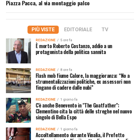
Piazza Pacca, al via montaggio palco
PIÙ VISTE
EDITORIALE
TV
REDAZIONE
5 ore fa
È morto Roberto Costanzo, addio a un
protagonista della politica sannita
REDAZIONE
8 ore fa
Flash mob fiume Calore, la maggioranza: “No a
strumentalizzazioni politiche, ex assessori non
fingano di cadere dalle nubi”
REDAZIONE
1 giorno fa
C'è anche Benevento in "The Goatfather":
Clementino cita la città delle streghe nel nuovo
singolo di Bella Espo
REDAZIONE
1 giorno fa
Accoltellamento durante Vinalia, il Prefetto