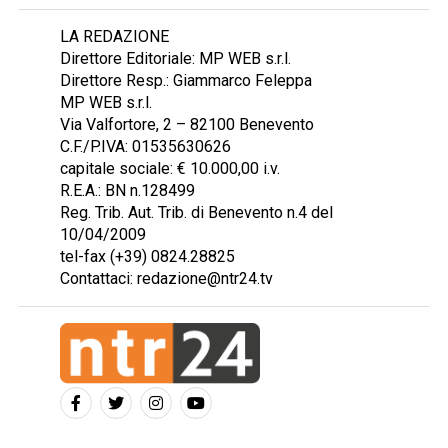
LA REDAZIONE
Direttore Editoriale: MP WEB s.r.l.
Direttore Resp.: Giammarco Feleppa
MP WEB s.r.l.
Via Valfortore, 2 – 82100 Benevento
C.F./P.IVA: 01535630626
capitale sociale: € 10.000,00 i.v.
R.E.A.: BN n.128499
Reg. Trib. Aut. Trib. di Benevento n.4 del
10/04/2009
tel-fax (+39) 0824.28825
Contattaci: redazione@ntr24.tv