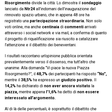
Risorgimento
divide la città. Lo dimostra il
sondaggio
lanciato da
Ntr24
all’indomani dell’inaugurazione del
rinnovato spazio urbano, che in appena 48 ore ha
registrato una
partecipazione straordinaria.
Non solo
voti online, ma anche
centinaia
di
commenti
arrivati
attraverso i social network e via mail, a conferma di quanto
il progetto di riqualificazione sia riuscito a catalizzare
l’attenzione e il dibattito dei beneventani.
I risultati raccontano un’opinione pubblica orientata
prevalentemente verso il dissenso, ma tutt’altro che
unanime. Alla domanda “Vi piace la nuova Piazza
Risorgimento?”, il
48,7%
dei partecipanti ha risposto
“No”,
mentre il
38,5%
ha espresso un
giudizio positivo.
Il
14,2%
ha dichiarato di
non aver ancora visitato
la
piazza,
mentre appena
l’1,6%
ha detto di
non essere
interessato all’argomento.
Al di là delle percentuali, è soprattutto il dibattito che