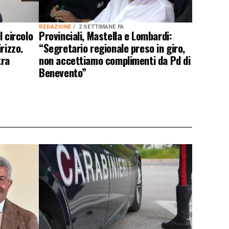
REDAZIONE
2 SETTIMANE FA
l circolo
Provinciali, Mastella e Lombardi:
rizzo.
“Segretario regionale preso in giro,
tra
non accettiamo complimenti da Pd di
Benevento”