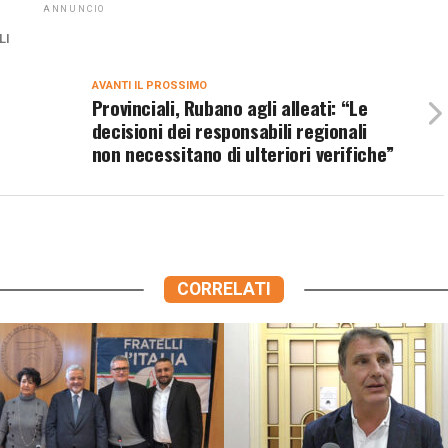
ANNUNCIO
LI
AVANTI IL ​​PROSSIMO
Provinciali, Rubano agli alleati: “Le
decisioni dei responsabili regionali
non necessitano di ulteriori verifiche”
CORRELATI