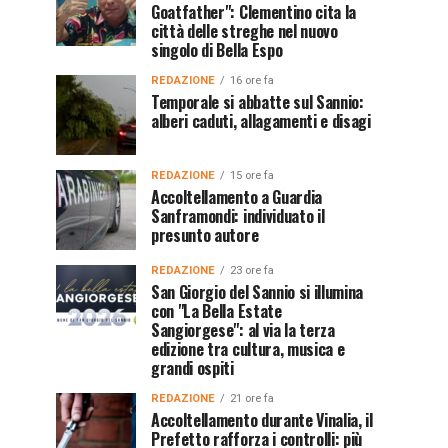
Goatfather": Clementino cita la
città delle streghe nel nuovo
singolo di Bella Espo
REDAZIONE
16 ore fa
Temporale si abbatte sul Sannio:
alberi caduti, allagamenti e disagi
REDAZIONE
15 ore fa
Accoltellamento a Guardia
Sanframondi: individuato il
presunto autore
REDAZIONE
23 ore fa
San Giorgio del Sannio si illumina
con "La Bella Estate
Sangiorgese": al via la terza
edizione tra cultura, musica e
grandi ospiti
REDAZIONE
21 ore fa
Accoltellamento durante Vinalia, il
Prefetto rafforza i controlli: più