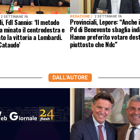
REDAZIONE
2 SETTIMANE FA
2 SETTIMANE FA
Provinciali, Lepore: “Anche i
i, FdI Sannio: ‘Il metodo
Pd di Benevento sbaglia indi
 minato il centrodestra e
Hanno preferito votare des
o la vittoria a Lombardi.
piuttosto che Ndc”
Cataudo’
DALL'AUTORE