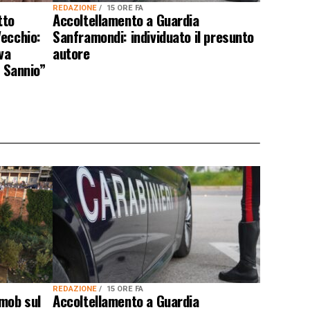
REDAZIONE
15 ORE FA
tto
Accoltellamento a Guardia
Vecchio:
Sanframondi: individuato il presunto
va
autore
l Sannio”
REDAZIONE
15 ORE FA
 mob sul
Accoltellamento a Guardia