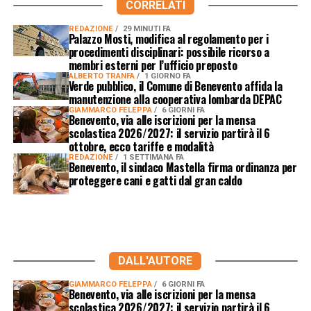
CORRELATI
REDAZIONE
29 MINUTI FA
Palazzo Mosti, modifica al regolamento per i
procedimenti disciplinari: possibile ricorso a
membri esterni per l’ufficio preposto
ALBERTO TRANFA
1 GIORNO FA
Verde pubblico, il Comune di Benevento affida la
manutenzione alla cooperativa lombarda DEPAC
GIAMMARCO FELEPPA
6 GIORNI FA
Benevento, via alle iscrizioni per la mensa
scolastica 2026/2027: il servizio partirà il 6
ottobre, ecco tariffe e modalità
REDAZIONE
1 SETTIMANA FA
Benevento, il sindaco Mastella firma ordinanza per
proteggere cani e gatti dal gran caldo
DALL'AUTORE
GIAMMARCO FELEPPA
6 GIORNI FA
Benevento, via alle iscrizioni per la mensa
scolastica 2026/2027: il servizio partirà il 6