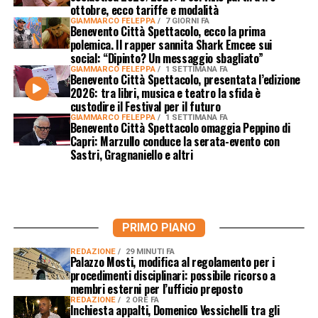
ottobre, ecco tariffe e modalità
GIAMMARCO FELEPPA
7 GIORNI FA
Benevento Città Spettacolo, ecco la prima
polemica. Il rapper sannita Shark Emcee sui
social: “Dipinto? Un messaggio sbagliato”
GIAMMARCO FELEPPA
1 SETTIMANA FA
Benevento Città Spettacolo, presentata l’edizione
2026: tra libri, musica e teatro la sfida è
custodire il Festival per il futuro
GIAMMARCO FELEPPA
1 SETTIMANA FA
Benevento Città Spettacolo omaggia Peppino di
Capri: Marzullo conduce la serata-evento con
Sastri, Gragnaniello e altri
PRIMO PIANO
REDAZIONE
29 MINUTI FA
Palazzo Mosti, modifica al regolamento per i
procedimenti disciplinari: possibile ricorso a
membri esterni per l’ufficio preposto
REDAZIONE
2 ORE FA
Inchiesta appalti, Domenico Vessichelli tra gli