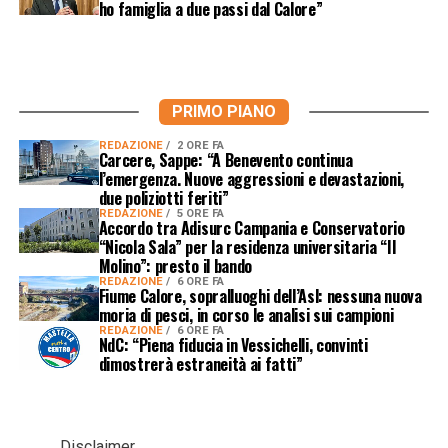
ho famiglia a due passi dal Calore”
PRIMO PIANO
REDAZIONE
2 ORE FA
Carcere, Sappe: “A Benevento continua
l’emergenza. Nuove aggressioni e devastazioni,
due poliziotti feriti”
REDAZIONE
5 ORE FA
Accordo tra Adisurc Campania e Conservatorio
“Nicola Sala” per la residenza universitaria “Il
Molino”: presto il bando
REDAZIONE
6 ORE FA
Fiume Calore, sopralluoghi dell’Asl: nessuna nuova
moria di pesci, in corso le analisi sui campioni
REDAZIONE
6 ORE FA
NdC: “Piena fiducia in Vessichelli, convinti
dimostrerà estraneità ai fatti”
Disclaimer