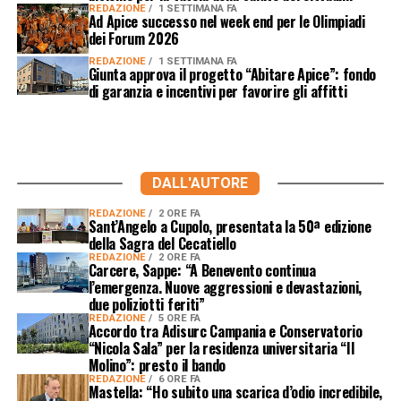
REDAZIONE
1 SETTIMANA FA
Ad Apice successo nel week end per le Olimpiadi
dei Forum 2026
REDAZIONE
1 SETTIMANA FA
Giunta approva il progetto “Abitare Apice”: fondo
di garanzia e incentivi per favorire gli affitti
DALL'AUTORE
REDAZIONE
2 ORE FA
Sant’Angelo a Cupolo, presentata la 50ª edizione
della Sagra del Cecatiello
REDAZIONE
2 ORE FA
Carcere, Sappe: “A Benevento continua
l’emergenza. Nuove aggressioni e devastazioni,
due poliziotti feriti”
REDAZIONE
5 ORE FA
Accordo tra Adisurc Campania e Conservatorio
“Nicola Sala” per la residenza universitaria “Il
Molino”: presto il bando
REDAZIONE
6 ORE FA
Mastella: “Ho subito una scarica d’odio incredibile,