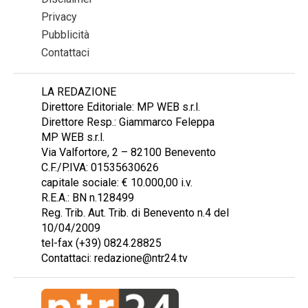
Privacy
Pubblicità
Contattaci
LA REDAZIONE
Direttore Editoriale: MP WEB s.r.l.
Direttore Resp.: Giammarco Feleppa
MP WEB s.r.l.
Via Valfortore, 2 – 82100 Benevento
C.F./P.IVA: 01535630626
capitale sociale: € 10.000,00 i.v.
R.E.A.: BN n.128499
Reg. Trib. Aut. Trib. di Benevento n.4 del
10/04/2009
tel-fax (+39) 0824.28825
Contattaci: redazione@ntr24.tv