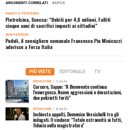
ARGOMENTI CORRELATI:
APICE
AVANTI IL ​​PROSSIMO
Pietrelcina, Scocca: “Debiti per 4,6 milioni. Falliti
cinque anni di sacrifici imposti ai cittadini”
NON PERDERE
Paduli, il consigliere comunale Francesco Pio Minicozzi
aderisce a Forza Italia
PIÙ VISTE
EDITORIALE
TV
REDAZIONE
2 ore fa
Carcere, Sappe: “A Benevento continua
l’emergenza. Nuove aggressioni e devastazioni,
due poliziotti feriti”
REDAZIONE
8 ore fa
Inchiesta appalti, Domenico Vessichelli tra gli
indagati. Il sindaco: “Totale estraneità ai fatti,
fiducia nella magistratura”