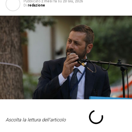
Pubblicato
2 mesi fa
su
20 Giu, 2026
Di
redazione
Ascolta la lettura dell'articolo