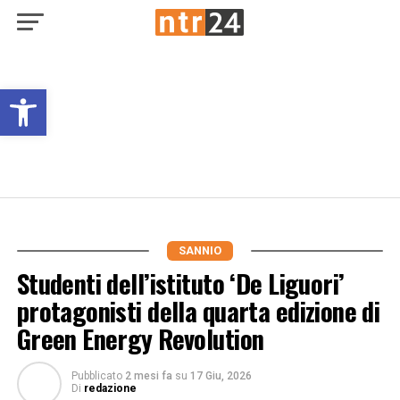
Open toolbar
SANNIO
Studenti dell’istituto ‘De Liguori’
protagonisti della quarta edizione di
Green Energy Revolution
Pubblicato
2 mesi fa
su
17 Giu, 2026
Di
redazione