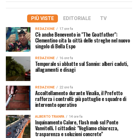
PIÙ VISTE
EDITORIALE
TV
REDAZIONE
17 ore fa
C'è anche Benevento in "The Goatfather":
Clementino cita la città delle streghe nel nuovo
singolo di Bella Espo
REDAZIONE
16 ore fa
Temporale si abbatte sul Sannio: alberi caduti,
allagamenti e disagi
REDAZIONE
22 ore fa
Accoltellamento durante Vinalia, il Prefetto
rafforza i controlli: più pattuglie e squadre di
intervento operativo
ALBERTO TRANFA
14 ore fa
Inquinamento Calore, flash mob sul Ponte
Vanvitelli. I cittadini: "Vogliamo chiarezza,
trasparenza e soluzioni concrete"