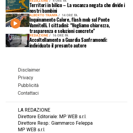
REDAZIONE
4 ORE FA
Territori in bilico – La vacanza negata che divide i
nostri bambini
ALBERTO TRANFA
14 ORE FA
Inquinamento Calore, flash mob sul Ponte
Vanvitelli. I cittadini: “Vogliamo chiarezza,
trasparenza e soluzioni concrete”
REDAZIONE
16 ORE FA
Accoltellamento a Guardia Sanframondi:
individuato il presunto autore
Disclaimer
Privacy
Pubblicità
Contattaci
LA REDAZIONE
Direttore Editoriale: MP WEB s.r.l.
Direttore Resp.: Giammarco Feleppa
MP WEB s.r.l.