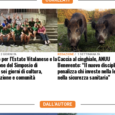
CORRELATI
REDAZIONE
1 SETTIMANA FA
2 GIORNI FA
Caccia al cinghiale, ANUU
per l’Estate Vitulanese e la
Benevento: “Il nuovo discipl
ione del Simposio di
penalizza chi investe nella l
sei giorni di cultura,
nella sicurezza sanitaria”
azione e comunità
DALL'AUTORE