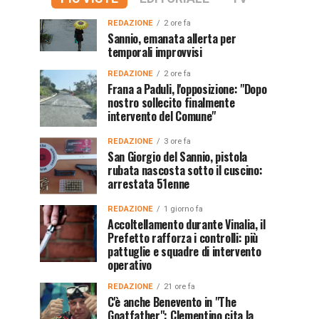
REDAZIONE
2 ore fa
Sannio, emanata allerta per
temporali improvvisi
REDAZIONE
2 ore fa
Frana a Paduli, l'opposizione: "Dopo
nostro sollecito finalmente
intervento del Comune"
REDAZIONE
3 ore fa
San Giorgio del Sannio, pistola
rubata nascosta sotto il cuscino:
arrestata 51enne
REDAZIONE
1 giorno fa
Accoltellamento durante Vinalia, il
Prefetto rafforza i controlli: più
pattuglie e squadre di intervento
operativo
REDAZIONE
21 ore fa
C'è anche Benevento in "The
Goatfather": Clementino cita la