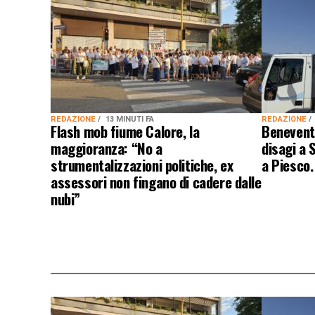
REDAZIONE
13 MINUTI FA
REDAZIONE
Flash mob fiume Calore, la
Benevento
maggioranza: “No a
disagi a 
strumentalizzazioni politiche, ex
a Piesco.
assessori non fingano di cadere dalle
nubi”