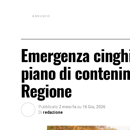
ANNUNCIO
Emergenza cinghia
piano di contenim
Regione
Pubblicato
2 mesi fa
su
16 Giu, 2026
Di
redazione