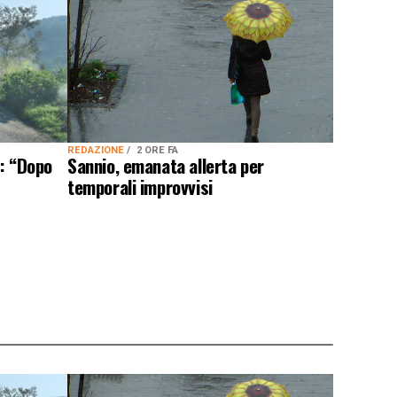
REDAZIONE
2 ORE FA
Sannio, emanata allerta per
e: “Dopo
temporali improvvisi