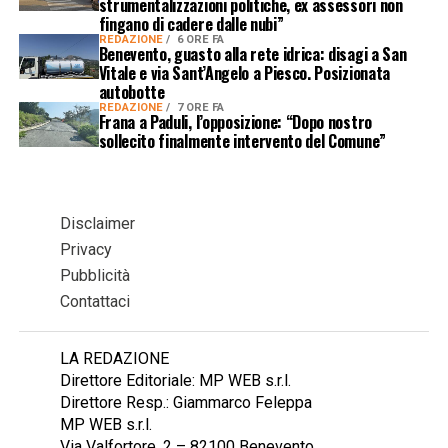
strumentalizzazioni politiche, ex assessori non
fingano di cadere dalle nubi”
REDAZIONE
6 ORE FA
Benevento, guasto alla rete idrica: disagi a San
Vitale e via Sant’Angelo a Piesco. Posizionata
autobotte
REDAZIONE
7 ORE FA
Frana a Paduli, l’opposizione: “Dopo nostro
sollecito finalmente intervento del Comune”
Disclaimer
Privacy
Pubblicità
Contattaci
LA REDAZIONE
Direttore Editoriale: MP WEB s.r.l.
Direttore Resp.: Giammarco Feleppa
MP WEB s.r.l.
Via Valfortore, 2 – 82100 Benevento