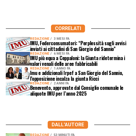
CORRELATI
REDAZIONE
3 MESI FA
IMU, Federconsumatori: “Perplessità sugli avvisi
inviati ai cittadini di San Giorgio del Sannio”
REDAZIONE
6 MESI FA
IMU più equa a Ceppaloni: la Giunta ridetermina i
valori venali delle aree fabbricabili
REDAZIONE
1 ANNO FA
Imu e addizionali Irpef a San Giorgio del Sannio,
l’opposizione incalza la giunta Ricci
REDAZIONE
2 ANNI FA
Benevento, approvate dal Consiglio comunale le
aliquote IMU per l’anno 2025
DALL'AUTORE
REDAZIONE
53 MINUTI FA