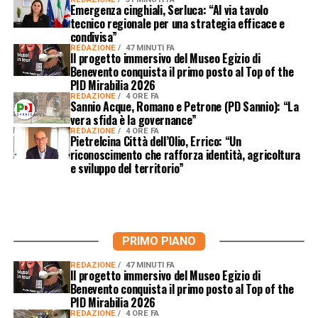
Emergenza cinghiali, Serluca: “Al via tavolo
tecnico regionale per una strategia efficace e
condivisa”
REDAZIONE
47 MINUTI FA
Il progetto immersivo del Museo Egizio di
Benevento conquista il primo posto al Top of the
PID Mirabilia 2026
REDAZIONE
4 ORE FA
Sannio Acque, Romano e Petrone (PD Sannio): “La
vera sfida è la governance”
REDAZIONE
4 ORE FA
Pietrelcina Città dell’Olio, Errico: “Un
riconoscimento che rafforza identità, agricoltura
e sviluppo del territorio”
PRIMO PIANO
REDAZIONE
47 MINUTI FA
Il progetto immersivo del Museo Egizio di
Benevento conquista il primo posto al Top of the
PID Mirabilia 2026
REDAZIONE
4 ORE FA