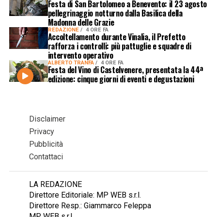
Festa di San Bartolomeo a Benevento: il 23 agosto
pellegrinaggio notturno dalla Basilica della
Madonna delle Grazie
REDAZIONE
4 ORE FA
Accoltellamento durante Vinalia, il Prefetto
rafforza i controlli: più pattuglie e squadre di
intervento operativo
ALBERTO TRANFA
4 ORE FA
Festa del Vino di Castelvenere, presentata la 44ª
edizione: cinque giorni di eventi e degustazioni
Disclaimer
Privacy
Pubblicità
Contattaci
LA REDAZIONE
Direttore Editoriale: MP WEB s.r.l.
Direttore Resp.: Giammarco Feleppa
MP WEB s.r.l.