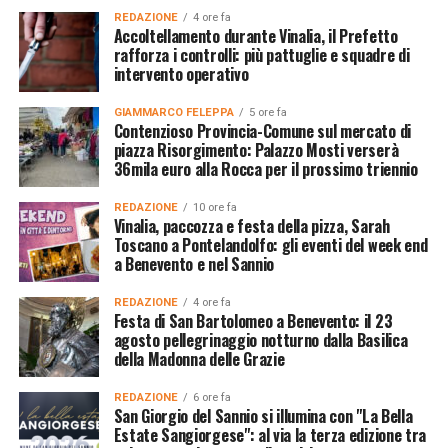
REDAZIONE
4 ore fa
Accoltellamento durante Vinalia, il Prefetto
rafforza i controlli: più pattuglie e squadre di
intervento operativo
GIAMMARCO FELEPPA
5 ore fa
Contenzioso Provincia-Comune sul mercato di
piazza Risorgimento: Palazzo Mosti verserà
36mila euro alla Rocca per il prossimo triennio
REDAZIONE
10 ore fa
Vinalia, paccozza e festa della pizza, Sarah
Toscano a Pontelandolfo: gli eventi del week end
a Benevento e nel Sannio
REDAZIONE
4 ore fa
Festa di San Bartolomeo a Benevento: il 23
agosto pellegrinaggio notturno dalla Basilica
della Madonna delle Grazie
REDAZIONE
6 ore fa
San Giorgio del Sannio si illumina con "La Bella
Estate Sangiorgese": al via la terza edizione tra