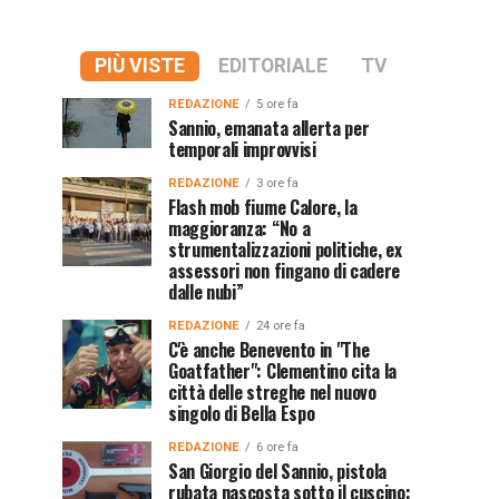
PIÙ VISTE
EDITORIALE
TV
REDAZIONE
5 ore fa
Sannio, emanata allerta per
temporali improvvisi
REDAZIONE
3 ore fa
Flash mob fiume Calore, la
maggioranza: “No a
strumentalizzazioni politiche, ex
assessori non fingano di cadere
dalle nubi”
REDAZIONE
24 ore fa
C'è anche Benevento in "The
Goatfather": Clementino cita la
città delle streghe nel nuovo
singolo di Bella Espo
REDAZIONE
6 ore fa
San Giorgio del Sannio, pistola
rubata nascosta sotto il cuscino: