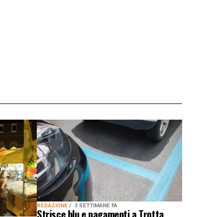
REDAZIONE
3 SETTIMANE FA
Strisce blu e pagamenti a Trotta,