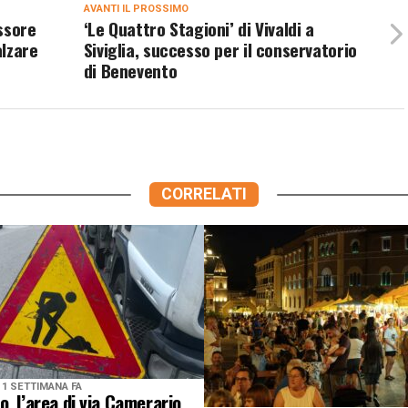
AVANTI IL ​​PROSSIMO
ssore
‘Le Quattro Stagioni’ di Vivaldi a
alzare
Siviglia, successo per il conservatorio
di Benevento
CORRELATI
1 SETTIMANA FA
, l’area di via Camerario