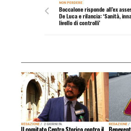
NON PERDERE
Boccalone risponde all’ex asse
De Luca e rilancia: ‘Sanità, inn
livello di controlli’
REDAZIONE
2 GIORNI FA
REDAZIONE
Il comitato Centro Storico contro il
Benevento