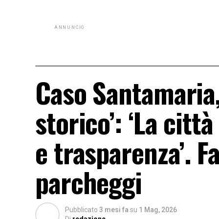
ANNUNCIO
Caso Santamaria, 
storico’: ‘La citt
e trasparenza’. Fa
parcheggi
Pubblicato
3 mesi fa
su
1 Mag, 2026