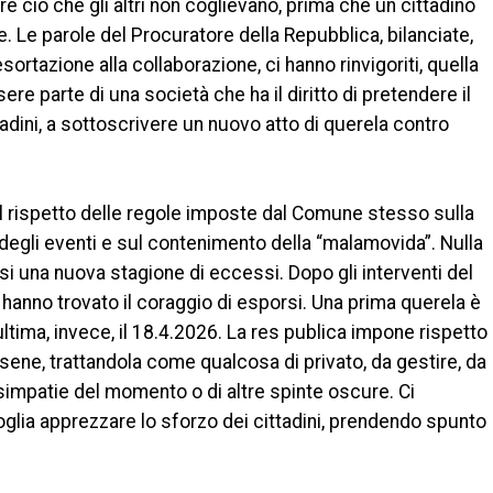
 ciò che gli altri non coglievano, prima che un cittadino
 Le parole del Procuratore della Repubblica, bilanciate,
esortazione alla collaborazione, ci hanno rinvigoriti, quella
sere parte di una società che ha il diritto di pretendere il
ittadini, a sottoscrivere un nuovo atto di querela contro
 il rispetto delle regole imposte dal Comune stesso sulla
degli eventi e sul contenimento della “malamovida”. Nulla
si una nuova stagione di eccessi. Dopo gli interventi del
i hanno trovato il coraggio di esporsi. Una prima querela è
ultima, invece, il 18.4.2026. La res publica impone rispetto
ne, trattandola come qualcosa di privato, da gestire, da
impatie del momento o di altre spinte oscure. Ci
voglia apprezzare lo sforzo dei cittadini, prendendo spunto
.