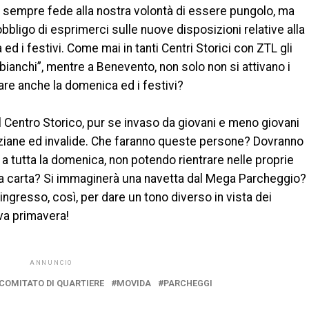
e sempre fede alla nostra volontà di essere pungolo, ma
obbligo di esprimerci sulle nuove disposizioni relative alla
 i festivi. Come mai in tanti Centri Storici con ZTL gli
 “bianchi”, mentre a Benevento, non solo non si attivano i
gare anche la domenica ed i festivi?
Centro Storico, pur se invaso da giovani e meno giovani
anziane ed invalide. Che faranno queste persone? Dovranno
 a tutta la domenica, non potendo rientrare nelle proprie
lla carta? Si immaginerà una navetta dal Mega Parcheggio?
 ingresso, così, per dare un tono diverso in vista dei
va primavera!
ANNUNCIO
COMITATO DI QUARTIERE
MOVIDA
PARCHEGGI