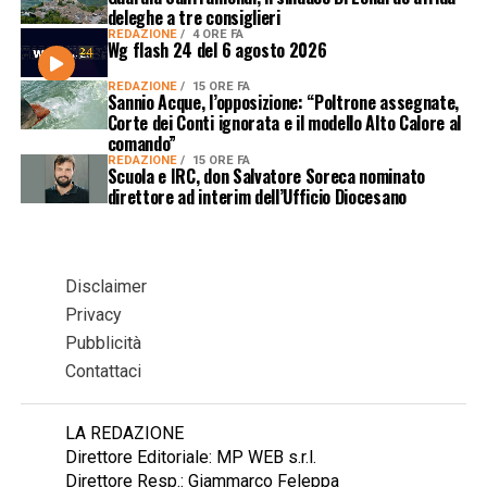
deleghe a tre consiglieri
REDAZIONE
4 ORE FA
Wg flash 24 del 6 agosto 2026
REDAZIONE
15 ORE FA
Sannio Acque, l’opposizione: “Poltrone assegnate,
Corte dei Conti ignorata e il modello Alto Calore al
comando”
REDAZIONE
15 ORE FA
Scuola e IRC, don Salvatore Soreca nominato
direttore ad interim dell’Ufficio Diocesano
Disclaimer
Privacy
Pubblicità
Contattaci
LA REDAZIONE
Direttore Editoriale: MP WEB s.r.l.
Direttore Resp.: Giammarco Feleppa