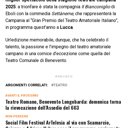
2025
: a trionfare è stata la compagnia
Il Bianconiglio
di
Eboli con la commedia
Settàneme
, che rappresenterà la
Campania al “Gran Premio del Teatro Amatoriale Italiano”,
in programma quest’anno a
Lucca
.
Un’edizione memorabile, dunque, che ha celebrato il
talento, la passione e l’impegno del teatro amatoriale
campano in una cornice d’eccezione come quella del
Teatro Comunale di Benevento.
ANNUNCIO
ARGOMENTI CORRELATI:
TEATRO
AVANTI IL ​​PROSSIMO
Teatro Romano, Benevento Longobarda: domenica torna
la rievocazione dell’Assedio del 663
NON PERDERE
Social Film Festival ArTelesia al via con Scamarcio,