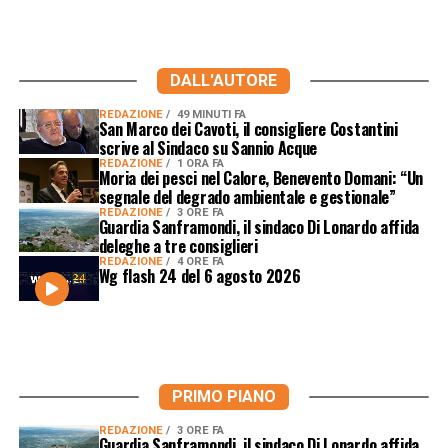
DALL'AUTORE
REDAZIONE
49 MINUTI FA
San Marco dei Cavoti, il consigliere Costantini
scrive al Sindaco su Sannio Acque
REDAZIONE
1 ORA FA
Moria dei pesci nel Calore, Benevento Domani: “Un
segnale del degrado ambientale e gestionale”
REDAZIONE
3 ORE FA
Guardia Sanframondi, il sindaco Di Lonardo affida
deleghe a tre consiglieri
REDAZIONE
4 ORE FA
Wg flash 24 del 6 agosto 2026
PRIMO PIANO
REDAZIONE
3 ORE FA
Guardia Sanframondi, il sindaco Di Lonardo affida