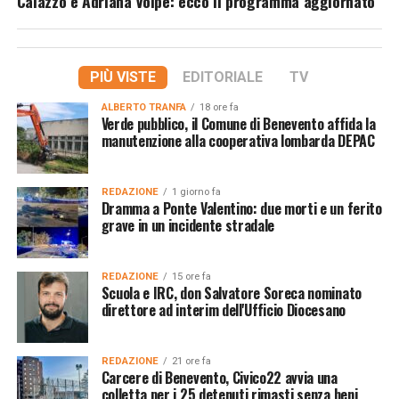
Caiazzo e Adriana Volpe: ecco il programma aggiornato
PIÙ VISTE
EDITORIALE
TV
ALBERTO TRANFA
18 ore fa
Verde pubblico, il Comune di Benevento affida la
manutenzione alla cooperativa lombarda DEPAC
REDAZIONE
1 giorno fa
Dramma a Ponte Valentino: due morti e un ferito
grave in un incidente stradale
REDAZIONE
15 ore fa
Scuola e IRC, don Salvatore Soreca nominato
direttore ad interim dell'Ufficio Diocesano
REDAZIONE
21 ore fa
Carcere di Benevento, Civico22 avvia una
colletta per i 25 detenuti rimasti senza beni