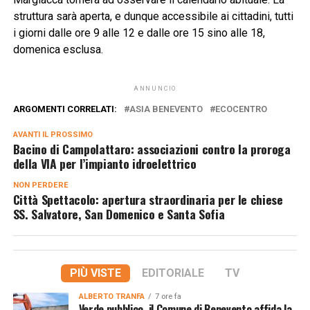
struttura sarà aperta, e dunque accessibile ai cittadini, tutti
i giorni dalle ore 9 alle 12 e dalle ore 15 sino alle 18,
domenica esclusa.
ANNUNCIO
ARGOMENTI CORRELATI:
ASIA BENEVENTO
ECOCENTRO
AVANTI IL ​​PROSSIMO
Bacino di Campolattaro: associazioni contro la proroga
della VIA per l’impianto idroelettrico
NON PERDERE
Città Spettacolo: apertura straordinaria per le chiese
SS. Salvatore, San Domenico e Santa Sofia
PIÙ VISTE
EDITORIALE
TV
ALBERTO TRANFA
7 ore fa
Verde pubblico, il Comune di Benevento affida la