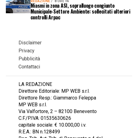
REDAZIONE
8 ORE FA
Miasmi in zona ASI, sopralluogo congiunto
Municipale-Settore Ambiente: sollecitati ulteriori
controlli Arpac
Disclaimer
Privacy
Pubblicità
Contattaci
LA REDAZIONE
Direttore Editoriale: MP WEB s.r.l.
Direttore Resp.: Giammarco Feleppa
MP WEB s.r.l.
Via Valfortore, 2 – 82100 Benevento
C.F./P.IVA: 01535630626
capitale sociale: € 10.000,00 i.v.
R.E.A.: BN n.128499