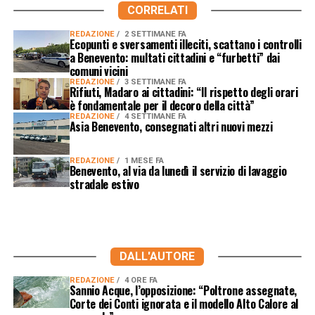
CORRELATI
REDAZIONE
2 SETTIMANE FA
Ecopunti e sversamenti illeciti, scattano i controlli
a Benevento: multati cittadini e “furbetti” dai
comuni vicini
REDAZIONE
3 SETTIMANE FA
Rifiuti, Madaro ai cittadini: “Il rispetto degli orari
è fondamentale per il decoro della città”
REDAZIONE
4 SETTIMANE FA
Asia Benevento, consegnati altri nuovi mezzi
REDAZIONE
1 MESE FA
Benevento, al via da lunedì il servizio di lavaggio
stradale estivo
DALL'AUTORE
REDAZIONE
4 ORE FA
Sannio Acque, l’opposizione: “Poltrone assegnate,
Corte dei Conti ignorata e il modello Alto Calore al