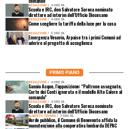
comando”
REDAZIONE
4 ORE FA
Scuola e IRC, don Salvatore Soreca nominato
direttore ad interim dell’Ufficio Diocesano
REDAZIONE
4 ORE FA
Come scegliere la tariffa della luce per la casa
REDAZIONE
5 ORE FA
Emergenza Vesuvio, Arpaise tra i primi Comuni ad
aderire al progetto di accoglienza
PRIMO PIANO
REDAZIONE
4 ORE FA
Sannio Acque, l’opposizione: “Poltrone assegnate,
Corte dei Conti ignorata e il modello Alto Calore al
comando”
REDAZIONE
4 ORE FA
Scuola e IRC, don Salvatore Soreca nominato
direttore ad interim dell’Ufficio Diocesano
ALBERTO TRANFA
7 ORE FA
Verde pubblico, il Comune di Benevento affida la
manutenzione alla cooperativa lombarda DEPAC