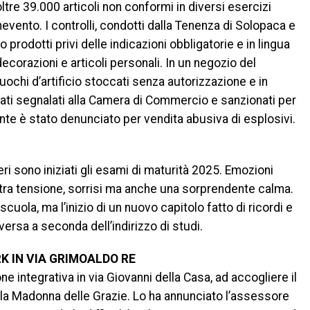
tre 39.000 articoli non conformi in diversi esercizi
vento. I controlli, condotti dalla Tenenza di Solopaca e
prodotti privi delle indicazioni obbligatorie e in lingua
 decorazioni e articoli personali. In un negozio del
uochi d’artificio stoccati senza autorizzazione e in
stati segnalati alla Camera di Commercio e sanzionati per
te è stato denunciato per vendita abusiva di esplosivi.
ieri sono iniziati gli esami di maturità 2025. Emozioni
: tra tensione, sorrisi ma anche una sorprendente calma.
scuola, ma l’inizio di un nuovo capitolo fatto di ricordi e
ersa a seconda dell’indirizzo di studi.
K IN VIA GRIMOALDO RE
e integrativa in via Giovanni della Casa, ad accogliere il
lla Madonna delle Grazie. Lo ha annunciato l’assessore