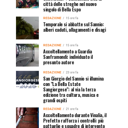
città delle streghe nel nuovo
singolo di Bella Espo
REDAZIONE
15 ore fa
Temporale si abbatte sul Sannio:
alberi caduti, allagamenti e disagi
REDAZIONE
15 ore fa
Accoltellamento a Guardia
Sanframondi: individuato il
presunto autore
REDAZIONE
23 ore fa
San Giorgio del Sannio si illumina
con "La Bella Estate
Sangiorgese": al via la terza
edizione tra cultura, musica e
grandi ospiti
REDAZIONE
21 ore fa
Accoltellamento durante Vinalia, il
Prefetto rafforza i controlli: più
pattuglie e squadre di intervento