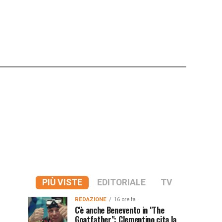
PIÙ VISTE
EDITORIALE
TV
REDAZIONE
16 ore fa
C'è anche Benevento in "The
Goatfather": Clementino cita la