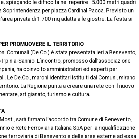
e, spiegando le difficoltà nel reperire i 5.000 metri quadri
la Soprintendenza per piazza Cardinal Pacca. Previsto un
n’area privata di 1.700 mq adatta alle giostre. La festa si
PER PROMUOVERE IL TERRITORIO
oni Comunali (De.Co.) è stata presentata ieri a Benevento,
Irpinia-Sannio. L’incontro, promosso dall’associazione
pania, ha coinvolto amministratori ed esperti per
ali. Le De.Co., marchi identitari istituiti dai Comuni, mirano
erritorio. La Regione punta a creare una rete con il nuovo
entare, artigianato, turismo e cultura.
TA
o Mosti, sarà firmato l’accordo tra Comune di Benevento,
nnio e Rete Ferroviaria Italiana SpA per la riqualificazione
ione ferroviaria di Benevento e delle aree esterne ad essa