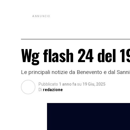
ANNUNCIO
Wg flash 24 del 
Le principali notizie da Benevento e dal Sann
Pubblicato
1 anno fa
su
19 Giu, 2025
Di
redazione