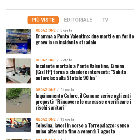
PIÙ VISTE
EDITORIALE
TV
REDAZIONE
6 ore fa
Dramma a Ponte Valentino: due morti e un ferito
grave in un incidente stradale
REDAZIONE
2 ore fa
Incidente mortale a Ponte Valentino, Cimino
(Cisl FP) torna a chiedere interventi: "Subito
autovelox sulla Statale 90 bis"
REDAZIONE
21 ore fa
Inquinamento Calore, il Comune scrive agli enti
preposti: "Rimuovere le carcasse e verificare i
rischi sanitari"
REDAZIONE
13 ore fa
Telesina, lavori in corso a Torrepalazzo: senso
unico alternato fino a venerdì 7 agosto