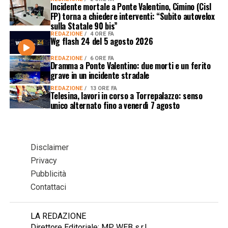
Incidente mortale a Ponte Valentino, Cimino (Cisl
FP) torna a chiedere interventi: “Subito autovelox
sulla Statale 90 bis”
REDAZIONE
4 ORE FA
Wg flash 24 del 5 agosto 2026
REDAZIONE
6 ORE FA
Dramma a Ponte Valentino: due morti e un ferito
grave in un incidente stradale
REDAZIONE
13 ORE FA
Telesina, lavori in corso a Torrepalazzo: senso
unico alternato fino a venerdì 7 agosto
Disclaimer
Privacy
Pubblicità
Contattaci
LA REDAZIONE
Direttore Editoriale: MP WEB s.r.l.