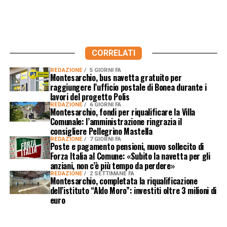
CORRELATI
REDAZIONE
5 GIORNI FA
Montesarchio, bus navetta gratuito per
raggiungere l’ufficio postale di Bonea durante i
lavori del progetto Polis
REDAZIONE
6 GIORNI FA
Montesarchio, fondi per riqualificare la Villa
Comunale: l’amministrazione ringrazia il
consigliere Pellegrino Mastella
REDAZIONE
7 GIORNI FA
Poste e pagamento pensioni, nuovo sollecito di
Forza Italia al Comune: «Subito la navetta per gli
anziani, non c’è più tempo da perdere»
REDAZIONE
2 SETTIMANE FA
Montesarchio, completata la riqualificazione
dell’istituto “Aldo Moro”: investiti oltre 3 milioni di
euro