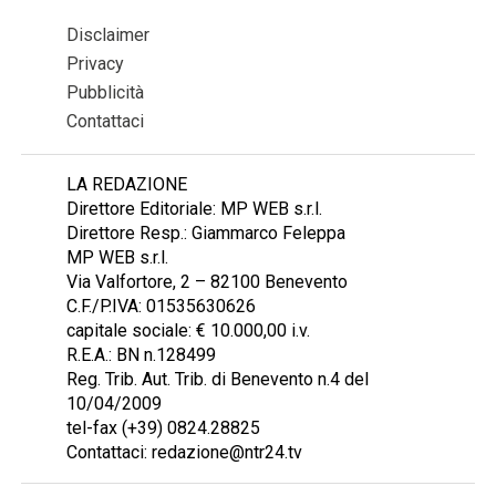
Disclaimer
Privacy
Pubblicità
Contattaci
LA REDAZIONE
Direttore Editoriale: MP WEB s.r.l.
Direttore Resp.: Giammarco Feleppa
MP WEB s.r.l.
Via Valfortore, 2 – 82100 Benevento
C.F./P.IVA: 01535630626
capitale sociale: € 10.000,00 i.v.
R.E.A.: BN n.128499
Reg. Trib. Aut. Trib. di Benevento n.4 del
10/04/2009
tel-fax (+39) 0824.28825
Contattaci: redazione@ntr24.tv