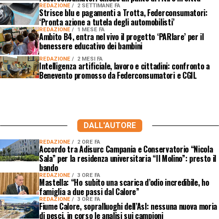
REDAZIONE
2 SETTIMANE FA
Strisce blu e pagamenti a Trotta, Federconsumatori:
‘Pronta azione a tutela degli automobilisti’
REDAZIONE
1 MESE FA
Ambito B4, entra nel vivo il progetto ‘PARlare’ per il
benessere educativo dei bambini
REDAZIONE
2 MESI FA
Intelligenza artificiale, lavoro e cittadini: confronto a
Benevento promosso da Federconsumatori e CGIL
DALL'AUTORE
REDAZIONE
2 ORE FA
Accordo tra Adisurc Campania e Conservatorio “Nicola
Sala” per la residenza universitaria “Il Molino”: presto il
bando
REDAZIONE
3 ORE FA
Mastella: “Ho subito una scarica d’odio incredibile, ho
famiglia a due passi dal Calore”
REDAZIONE
3 ORE FA
Fiume Calore, sopralluoghi dell’Asl: nessuna nuova moria
di pesci, in corso le analisi sui campioni