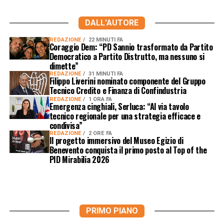
DALL'AUTORE
REDAZIONE
22 MINUTI FA
Coraggio Dem: “PD Sannio trasformato da Partito
Democratico a Partito Distrutto, ma nessuno si
dimette”
REDAZIONE
31 MINUTI FA
Filippo Liverini nominato componente del Gruppo
Tecnico Credito e Finanza di Confindustria
REDAZIONE
1 ORA FA
Emergenza cinghiali, Serluca: “Al via tavolo
tecnico regionale per una strategia efficace e
condivisa”
REDAZIONE
2 ORE FA
Il progetto immersivo del Museo Egizio di
Benevento conquista il primo posto al Top of the
PID Mirabilia 2026
PRIMO PIANO