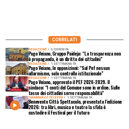
CORRELATI
REDAZIONE
5 GIORNI FA
Pago Veiano, Gruppo Paideja: “La trasparenza non
è propaganda, è un diritto dei cittadini”
REDAZIONE
1 SETTIMANA FA
Pago Veiano, le opposizioni: “Sul Pef nessun
allarmismo, solo controllo istituzionale”
REDAZIONE
1 SETTIMANA FA
Pago Veiano, approvato il PEF 2026-2029. Il
sindaco: “I conti del Comune sono in ordine. Sulle
tasse dei cittadini serve responsabilità”
GIAMMARCO FELEPPA
1 SETTIMANA FA
Benevento Città Spettacolo, presentata l’edizione
2026: tra libri, musica e teatro la sfida è
custodire il Festival per il futuro