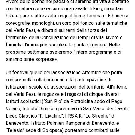
vivere delle donne nei paesi e ci saranno attività a contatto
con la natura come escursioni a cavallo, hiking, mountain
bike e parete attrezzata lungo il fiume Tammaro. Ed ancora
coreografie, monologhi, un coro polifonico sulle tematiche
del Veria Fest, e dibattiti sui temi della forza del
femminile, della Conciliazione dei tempi di vita, lavoro e
famiglia, l’immagine sociale e la parità di genere. Nelle
prossime settimane sveleremo l’intero programma e ci
saranno tante sorprese».
Un festival quello dell’associazione Artemide che potrà
contare sulla collaborazione e la partecipazione di
istituzioni, scuole ed associazioni del territorio. All’interno
del Veria Fest, le ragazze e i ragazzi di cinque diversi
istituti scolastici (“San Pio” da Pietrelcina sede di Pago
Veiano, Istituto Omnicomprensivo di San Marco dei Cavoti;
Liceo Classico “R. Livatino”; I.P.S.A.R. “Le Streghe” di
Benevento; Istituto Palmieri Rampone di Benevento, e
“Telesia” sede di Solopaca) porteranno contributi sulle