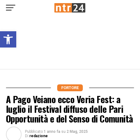
Open toolbar
FORTORE
A Pago Veiano ecco Veria Fest: a
luglio il Festival diffuso delle Pari
Opportunità e del Senso di Comunità
Pubblicato
1 anno fa
su
2 Mag, 2025
Di
redazione