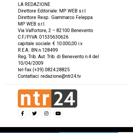
LA REDAZIONE
Direttore Editoriale: MP WEB s.r.l.
Direttore Resp.: Giammarco Feleppa
MP WEB s.r.l.
Via Valfortore, 2 – 82100 Benevento
C.F./P.IVA: 01535630626
capitale sociale: € 10.000,00 i.v.
R.E.A.: BN n.128499
Reg. Trib. Aut. Trib. di Benevento n.4 del
10/04/2009
tel-fax (+39) 0824.28825
Contattaci: redazione@ntr24.tv