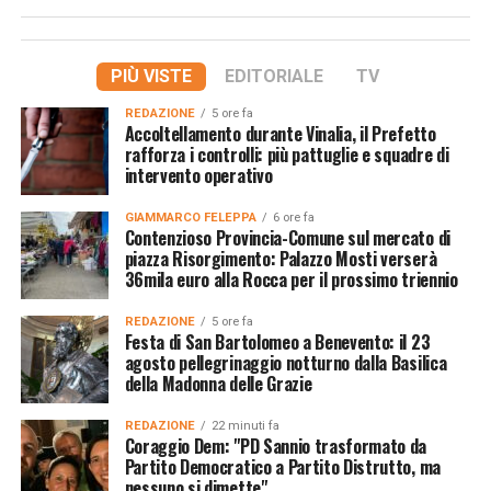
PIÙ VISTE
EDITORIALE
TV
REDAZIONE
5 ore fa
Accoltellamento durante Vinalia, il Prefetto
rafforza i controlli: più pattuglie e squadre di
intervento operativo
GIAMMARCO FELEPPA
6 ore fa
Contenzioso Provincia-Comune sul mercato di
piazza Risorgimento: Palazzo Mosti verserà
36mila euro alla Rocca per il prossimo triennio
REDAZIONE
5 ore fa
Festa di San Bartolomeo a Benevento: il 23
agosto pellegrinaggio notturno dalla Basilica
della Madonna delle Grazie
REDAZIONE
22 minuti fa
Coraggio Dem: "PD Sannio trasformato da
Partito Democratico a Partito Distrutto, ma
nessuno si dimette"