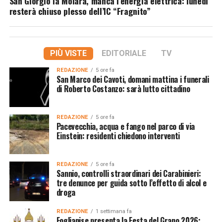
San Giorgio la Molara, manca l’energia elettrica: lunedì
resterà chiuso plesso dell’IC “Fragnito”
PIÙ VISTE
EDITORIALE
TV
REDAZIONE
5 ore fa
San Marco dei Cavoti, domani mattina i funerali
di Roberto Costanzo: sarà lutto cittadino
REDAZIONE
5 ore fa
Pacevecchia, acqua e fango nel parco di via
Einstein: residenti chiedono interventi
REDAZIONE
5 ore fa
Sannio, controlli straordinari dei Carabinieri:
tre denunce per guida sotto l’effetto di alcol e
droga
REDAZIONE
1 settimana fa
Foglianise presenta la Festa del Grano 2026: