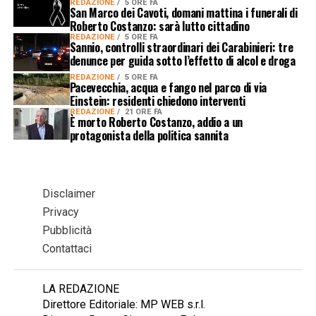
REDAZIONE
5 ORE FA
San Marco dei Cavoti, domani mattina i funerali di
Roberto Costanzo: sarà lutto cittadino
REDAZIONE
5 ORE FA
Sannio, controlli straordinari dei Carabinieri: tre
denunce per guida sotto l’effetto di alcol e droga
REDAZIONE
5 ORE FA
Pacevecchia, acqua e fango nel parco di via
Einstein: residenti chiedono interventi
REDAZIONE
21 ORE FA
È morto Roberto Costanzo, addio a un
protagonista della politica sannita
Disclaimer
Privacy
Pubblicità
Contattaci
LA REDAZIONE
Direttore Editoriale: MP WEB s.r.l.