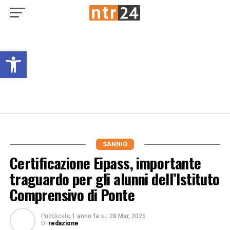
Open toolbar
SANNIO
Certificazione Eipass, importante
traguardo per gli alunni dell’Istituto
Comprensivo di Ponte
Pubblicato
1 anno fa
su
28 Mar, 2025
Di
redazione