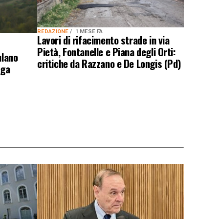
REDAZIONE
1 MESE FA
Lavori di rifacimento strade in via
Pietà, Fontanelle e Piana degli Orti:
ulano
critiche da Razzano e De Longis (Pd)
nga