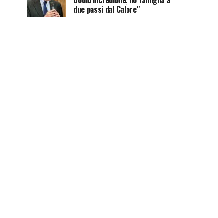
d'odio incredibile, ho famiglia a
due passi dal Calore"