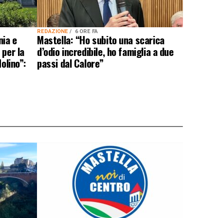
REDAZIONE
6 ORE FA
nia e
Mastella: “Ho subito una scarica
 per la
d’odio incredibile, ho famiglia a due
olino”:
passi dal Calore”