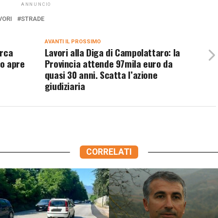
ANNUNCIO
VORI
STRADE
AVANTI IL ​​PROSSIMO
erca
Lavori alla Diga di Campolattaro: la
eo apre
Provincia attende 97mila euro da
quasi 30 anni. Scatta l’azione
giudiziaria
CORRELATI