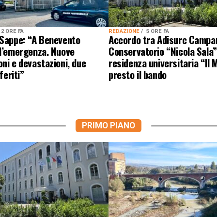
2 ORE FA
REDAZIONE
5 ORE FA
 Sappe: “A Benevento
Accordo tra Adisurc Campa
 l’emergenza. Nuove
Conservatorio “Nicola Sala”
ni e devastazioni, due
residenza universitaria “Il M
 feriti”
presto il bando
PRIMO PIANO