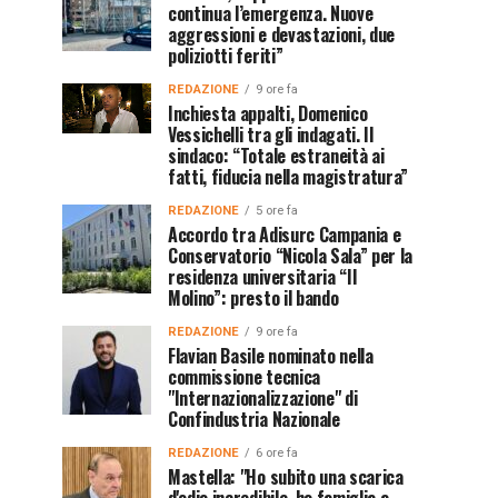
continua l’emergenza. Nuove
aggressioni e devastazioni, due
poliziotti feriti”
REDAZIONE
9 ore fa
Inchiesta appalti, Domenico
Vessichelli tra gli indagati. Il
sindaco: “Totale estraneità ai
fatti, fiducia nella magistratura”
REDAZIONE
5 ore fa
Accordo tra Adisurc Campania e
Conservatorio “Nicola Sala” per la
residenza universitaria “Il
Molino”: presto il bando
REDAZIONE
9 ore fa
Flavian Basile nominato nella
commissione tecnica
"Internazionalizzazione" di
Confindustria Nazionale
REDAZIONE
6 ore fa
Mastella: "Ho subito una scarica