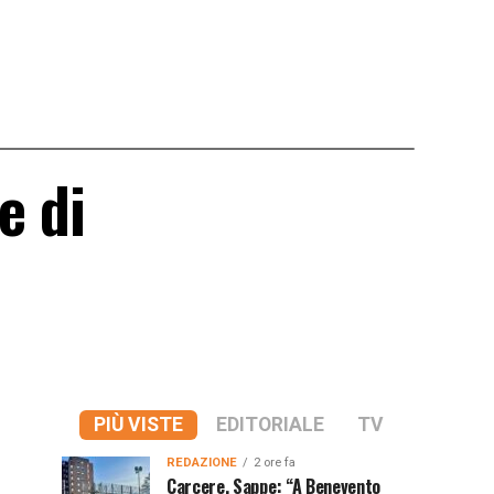
e di
PIÙ VISTE
EDITORIALE
TV
REDAZIONE
2 ore fa
Carcere, Sappe: “A Benevento