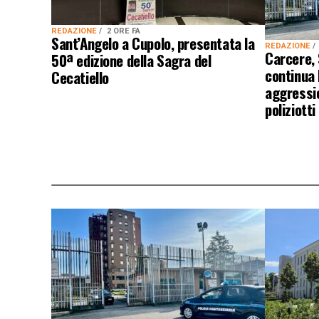
REDAZIONE
2 ORE FA
Sant’Angelo a Cupolo, presentata la
REDAZIONE
Carcere,
50ª edizione della Sagra del
continua
Cecatiello
aggressio
poliziotti