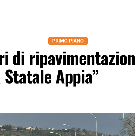
PRIMO PIANO
ori di ripavimentazion
a Statale Appia”