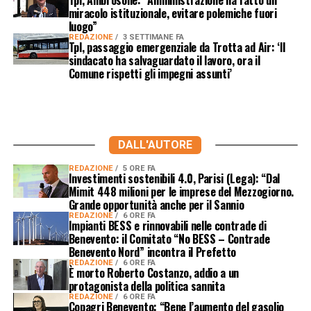
miracolo istituzionale, evitare polemiche fuori
luogo”
REDAZIONE
3 SETTIMANE FA
Tpl, passaggio emergenziale da Trotta ad Air: ‘Il
sindacato ha salvaguardato il lavoro, ora il
Comune rispetti gli impegni assunti’
DALL'AUTORE
REDAZIONE
5 ORE FA
Investimenti sostenibili 4.0, Parisi (Lega): “Dal
Mimit 448 milioni per le imprese del Mezzogiorno.
Grande opportunità anche per il Sannio
REDAZIONE
6 ORE FA
Impianti BESS e rinnovabili nelle contrade di
Benevento: il Comitato “No BESS – Contrade
Benevento Nord” incontra il Prefetto
REDAZIONE
6 ORE FA
È morto Roberto Costanzo, addio a un
protagonista della politica sannita
REDAZIONE
6 ORE FA
Copagri Benevento: “Bene l’aumento del gasolio