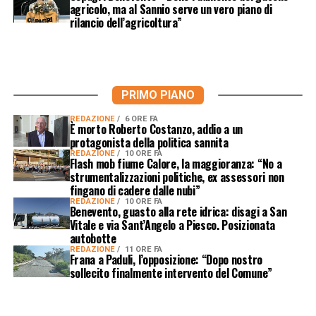
agricolo, ma al Sannio serve un vero piano di
rilancio dell’agricoltura”
PRIMO PIANO
REDAZIONE
6 ORE FA
È morto Roberto Costanzo, addio a un
protagonista della politica sannita
REDAZIONE
10 ORE FA
Flash mob fiume Calore, la maggioranza: “No a
strumentalizzazioni politiche, ex assessori non
fingano di cadere dalle nubi”
REDAZIONE
10 ORE FA
Benevento, guasto alla rete idrica: disagi a San
Vitale e via Sant’Angelo a Piesco. Posizionata
autobotte
REDAZIONE
11 ORE FA
Frana a Paduli, l’opposizione: “Dopo nostro
sollecito finalmente intervento del Comune”