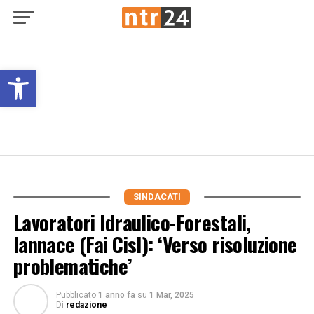
Open toolbar
SINDACATI
Lavoratori Idraulico-Forestali,
Iannace (Fai Cisl): ‘Verso risoluzione
problematiche’
Pubblicato
1 anno fa
su
1 Mar, 2025
Di
redazione