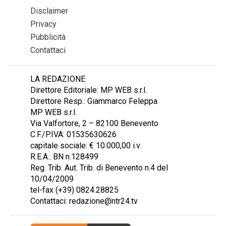
Disclaimer
Privacy
Pubblicità
Contattaci
LA REDAZIONE
Direttore Editoriale: MP WEB s.r.l.
Direttore Resp.: Giammarco Feleppa
MP WEB s.r.l.
Via Valfortore, 2 – 82100 Benevento
C.F./P.IVA: 01535630626
capitale sociale: € 10.000,00 i.v.
R.E.A.: BN n.128499
Reg. Trib. Aut. Trib. di Benevento n.4 del
10/04/2009
tel-fax (+39) 0824.28825
Contattaci: redazione@ntr24.tv