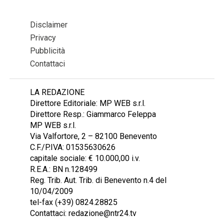
Disclaimer
Privacy
Pubblicità
Contattaci
LA REDAZIONE
Direttore Editoriale: MP WEB s.r.l.
Direttore Resp.: Giammarco Feleppa
MP WEB s.r.l.
Via Valfortore, 2 – 82100 Benevento
C.F./P.IVA: 01535630626
capitale sociale: € 10.000,00 i.v.
R.E.A.: BN n.128499
Reg. Trib. Aut. Trib. di Benevento n.4 del
10/04/2009
tel-fax (+39) 0824.28825
Contattaci: redazione@ntr24.tv