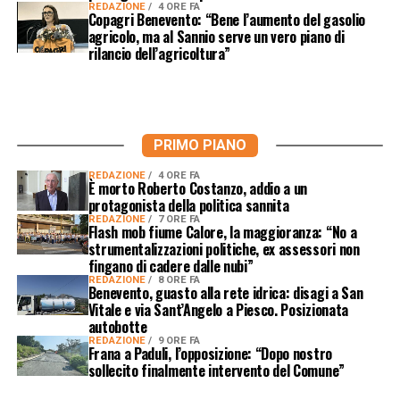
REDAZIONE
4 ORE FA
Copagri Benevento: “Bene l’aumento del gasolio
agricolo, ma al Sannio serve un vero piano di
rilancio dell’agricoltura”
PRIMO PIANO
REDAZIONE
4 ORE FA
È morto Roberto Costanzo, addio a un
protagonista della politica sannita
REDAZIONE
7 ORE FA
Flash mob fiume Calore, la maggioranza: “No a
strumentalizzazioni politiche, ex assessori non
fingano di cadere dalle nubi”
REDAZIONE
8 ORE FA
Benevento, guasto alla rete idrica: disagi a San
Vitale e via Sant’Angelo a Piesco. Posizionata
autobotte
REDAZIONE
9 ORE FA
Frana a Paduli, l’opposizione: “Dopo nostro
sollecito finalmente intervento del Comune”