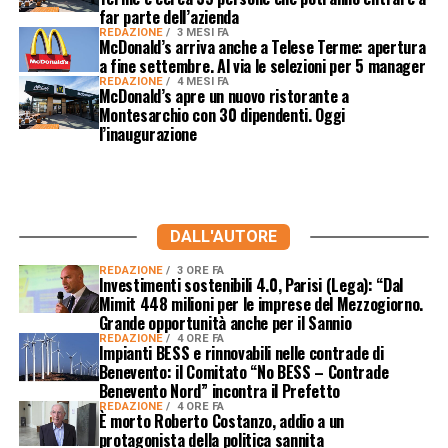
far parte dell’azienda
REDAZIONE
3 MESI FA
McDonald’s arriva anche a Telese Terme: apertura
a fine settembre. Al via le selezioni per 5 manager
REDAZIONE
4 MESI FA
McDonald’s apre un nuovo ristorante a
Montesarchio con 30 dipendenti. Oggi
l’inaugurazione
DALL'AUTORE
REDAZIONE
3 ORE FA
Investimenti sostenibili 4.0, Parisi (Lega): “Dal
Mimit 448 milioni per le imprese del Mezzogiorno.
Grande opportunità anche per il Sannio
REDAZIONE
4 ORE FA
Impianti BESS e rinnovabili nelle contrade di
Benevento: il Comitato “No BESS – Contrade
Benevento Nord” incontra il Prefetto
REDAZIONE
4 ORE FA
È morto Roberto Costanzo, addio a un
protagonista della politica sannita