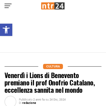
Open toolbar
CULTURA
Venerdì i Lions di Benevento
premiano il prof Onofrio Catalano,
eccellenza sannita nel mondo
Pubblicato
2 anni fa
su
24 Dic, 2024
Di
redazione