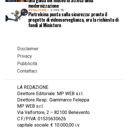
alla guida del museo in attesa della
modernizzazione
REDAZIONE
5 ORE FA
Pietrelcina punta sulla sicurezza: pronto il
progetto di videosorveglianza, ora la richiesta di
fondi al Ministero
Disclaimer
Privacy
Pubblicità
Contattaci
LA REDAZIONE
Direttore Editoriale: MP WEB s.r.l.
Direttore Resp.: Giammarco Feleppa
MP WEB s.r.l.
Via Valfortore, 2 – 82100 Benevento
C.F./P.IVA: 01535630626
capitale sociale: € 10.000,00 i.v.