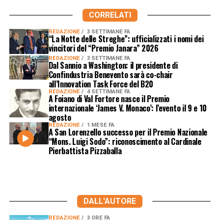
CORRELATI
REDAZIONE
3 SETTIMANE FA
“La Notte delle Streghe”: ufficializzati i nomi dei
vincitori del “Premio Janara” 2026
REDAZIONE
3 SETTIMANE FA
Dal Sannio a Washington: il presidente di
Confindustria Benevento sarà co-chair
all’Innovation Task Force del B20
REDAZIONE
4 SETTIMANE FA
A Foiano di Val Fortore nasce il Premio
internazionale ‘James V. Monaco’: l’evento il 9 e 10
agosto
REDAZIONE
1 MESE FA
A San Lorenzello successo per il Premio Nazionale
“Mons. Luigi Sodo”: riconoscimento al Cardinale
Pierbattista Pizzaballa
DALL'AUTORE
REDAZIONE
3 ORE FA