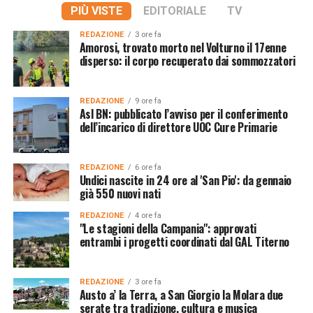
PIÙ VISTE
EDITORIALE
TV
REDAZIONE
3 ore fa
Amorosi, trovato morto nel Volturno il 17enne
disperso: il corpo recuperato dai sommozzatori
REDAZIONE
9 ore fa
Asl BN: pubblicato l’avviso per il conferimento
dell’incarico di direttore UOC Cure Primarie
REDAZIONE
6 ore fa
Undici nascite in 24 ore al 'San Pio': da gennaio
già 550 nuovi nati
REDAZIONE
4 ore fa
"Le stagioni della Campania": approvati
entrambi i progetti coordinati dal GAL Titerno
REDAZIONE
3 ore fa
Austo a’ la Terra, a San Giorgio la Molara due
serate tra tradizione, cultura e musica