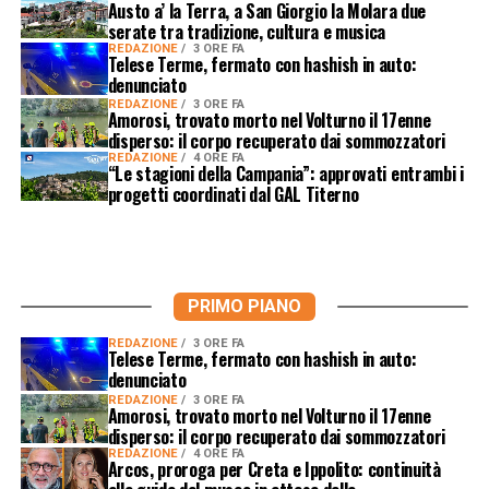
Austo a’ la Terra, a San Giorgio la Molara due
serate tra tradizione, cultura e musica
REDAZIONE
3 ORE FA
Telese Terme, fermato con hashish in auto:
denunciato
REDAZIONE
3 ORE FA
Amorosi, trovato morto nel Volturno il 17enne
disperso: il corpo recuperato dai sommozzatori
REDAZIONE
4 ORE FA
“Le stagioni della Campania”: approvati entrambi i
progetti coordinati dal GAL Titerno
PRIMO PIANO
REDAZIONE
3 ORE FA
Telese Terme, fermato con hashish in auto:
denunciato
REDAZIONE
3 ORE FA
Amorosi, trovato morto nel Volturno il 17enne
disperso: il corpo recuperato dai sommozzatori
REDAZIONE
4 ORE FA
Arcos, proroga per Creta e Ippolito: continuità