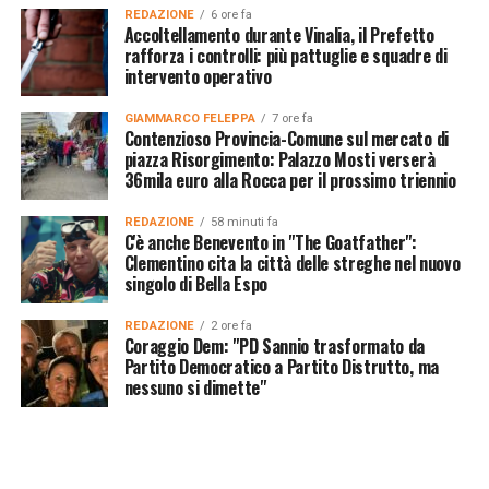
REDAZIONE
6 ore fa
Accoltellamento durante Vinalia, il Prefetto
rafforza i controlli: più pattuglie e squadre di
intervento operativo
GIAMMARCO FELEPPA
7 ore fa
Contenzioso Provincia-Comune sul mercato di
piazza Risorgimento: Palazzo Mosti verserà
36mila euro alla Rocca per il prossimo triennio
REDAZIONE
58 minuti fa
C'è anche Benevento in "The Goatfather":
Clementino cita la città delle streghe nel nuovo
singolo di Bella Espo
REDAZIONE
2 ore fa
Coraggio Dem: "PD Sannio trasformato da
Partito Democratico a Partito Distrutto, ma
nessuno si dimette"