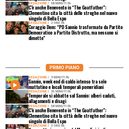
REDAZIONE
58 MINUTI FA
C’è anche Benevento in “The Goatfather”:
Clementino cita la città delle streghe nel nuovo
singolo di Bella Espo
REDAZIONE
2 ORE FA
Coraggio Dem: “PD Sannio trasformato da Partito
Democratico a Partito Distrutto, ma nessuno si
dimette”
PRIMO PIANO
REDAZIONE
9 MINUTI FA
Sannio, week end di caldo intenso tra sole
mattutino e locali temporali pomeridiani
REDAZIONE
35 MINUTI FA
Temporale si abbatte sul Sannio: alberi caduti,
allagamenti e disagi
REDAZIONE
58 MINUTI FA
C’è anche Benevento in “The Goatfather”:
Clementino cita la città delle streghe nel nuovo
singolo di Bella Espo
REDAZIONE
3 ORE FA