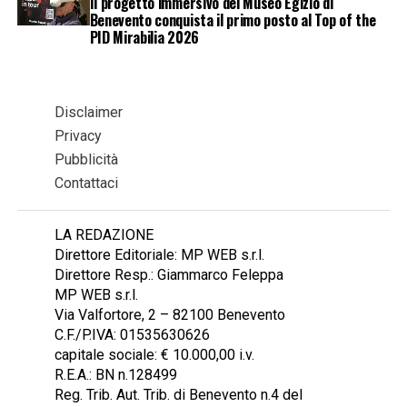
Il progetto immersivo del Museo Egizio di
Benevento conquista il primo posto al Top of the
PID Mirabilia 2026
Disclaimer
Privacy
Pubblicità
Contattaci
LA REDAZIONE
Direttore Editoriale: MP WEB s.r.l.
Direttore Resp.: Giammarco Feleppa
MP WEB s.r.l.
Via Valfortore, 2 – 82100 Benevento
C.F./P.IVA: 01535630626
capitale sociale: € 10.000,00 i.v.
R.E.A.: BN n.128499
Reg. Trib. Aut. Trib. di Benevento n.4 del