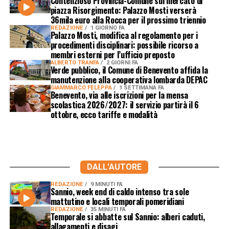
Contenzioso Provincia-Comune sul mercato di
piazza Risorgimento: Palazzo Mosti verserà
36mila euro alla Rocca per il prossimo triennio
REDAZIONE
1 GIORNO FA
Palazzo Mosti, modifica al regolamento per i
procedimenti disciplinari: possibile ricorso a
membri esterni per l’ufficio preposto
ALBERTO TRANFA
2 GIORNI FA
Verde pubblico, il Comune di Benevento affida la
manutenzione alla cooperativa lombarda DEPAC
GIAMMARCO FELEPPA
1 SETTIMANA FA
Benevento, via alle iscrizioni per la mensa
scolastica 2026/2027: il servizio partirà il 6
ottobre, ecco tariffe e modalità
DALL'AUTORE
REDAZIONE
9 MINUTI FA
Sannio, week end di caldo intenso tra sole
mattutino e locali temporali pomeridiani
REDAZIONE
35 MINUTI FA
Temporale si abbatte sul Sannio: alberi caduti,
allagamenti e disagi