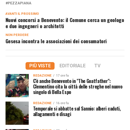
PEZZAPIANA
AVANTI IL ​​PROSSIMO
Nuovi concorsi a Benevento: il Comune cerca un geologo
e due ingegneri o architetti
NON PERDERE
Gesesa incontra le associazioni dei consumatori
PIÙ VISTE
EDITORIALE
TV
REDAZIONE
17 ore fa
C'è anche Benevento in "The Goatfather":
Clementino cita la città delle streghe nel nuovo
singolo di Bella Espo
REDAZIONE
16 ore fa
Temporale si abbatte sul Sannio: alberi caduti,
allagamenti e disagi