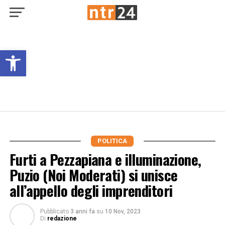
Open toolbar
POLITICA
Furti a Pezzapiana e illuminazione,
Puzio (Noi Moderati) si unisce
all’appello degli imprenditori
Pubblicato
3 anni fa
su
10 Nov, 2023
Di
redazione