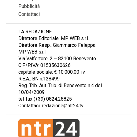
Pubblicità
Contattaci
LA REDAZIONE
Direttore Editoriale: MP WEB s.r.l.
Direttore Resp.: Giammarco Feleppa
MP WEB s.r.l.
Via Valfortore, 2 – 82100 Benevento
C.F./P.IVA: 01535630626
capitale sociale: € 10.000,00 i.v.
R.E.A.: BN n.128499
Reg. Trib. Aut. Trib. di Benevento n.4 del
10/04/2009
tel-fax (+39) 0824.28825
Contattaci: redazione@ntr24.tv