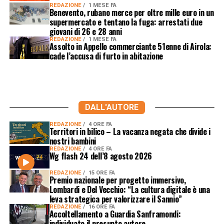
REDAZIONE
1 MESE FA
Benevento, rubano merce per oltre mille euro in un
supermercato e tentano la fuga: arrestati due
giovani di 26 e 28 anni
REDAZIONE
1 MESE FA
Assolto in Appello commerciante 51enne di Airola:
cade l’accusa di furto in abitazione
DALL'AUTORE
REDAZIONE
4 ORE FA
Territori in bilico – La vacanza negata che divide i
nostri bambini
REDAZIONE
4 ORE FA
Wg flash 24 dell’8 agosto 2026
REDAZIONE
15 ORE FA
Premio nazionale per progetto immersivo,
Lombardi e Del Vecchio: “La cultura digitale è una
leva strategica per valorizzare il Sannio”
REDAZIONE
16 ORE FA
Accoltellamento a Guardia Sanframondi:
individuato il presunto autore