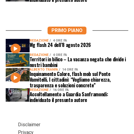
PRIMO PIANO
REDAZIONE
4 ORE FA
Wg flash 24 dell’8 agosto 2026
REDAZIONE
4 ORE FA
Territori in bilico – La vacanza negata che divide i
nostri bambini
ALBERTO TRANFA
14 ORE FA
Inquinamento Calore, flash mob sul Ponte
Vanvitelli. I cittadini: “Vogliamo chiarezza,
trasparenza e soluzioni concrete”
REDAZIONE
16 ORE FA
Accoltellamento a Guardia Sanframondi:
individuato il presunto autore
Disclaimer
Privacy