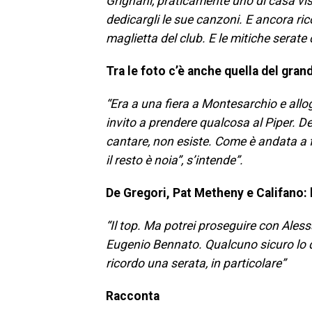
Grignani, praticamente uno di casa vista
dedicargli le sue canzoni. E ancora ric
maglietta del club. E le mitiche serat
Tra le foto c’è anche quella del gra
“Era a una fiera a Montesarchio e allog
invito a prendere qualcosa al Piper. D
cantare, non esiste. Come è andata a f
il resto è noia”, s’intende”.
De Gregori, Pat Metheny e Califano: h
“Il top. Ma potrei proseguire con Aless
Eugenio Bennato. Qualcuno sicuro lo 
ricordo una serata, in particolare”
Racconta