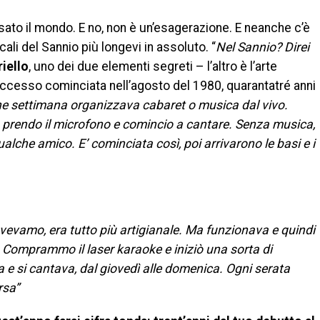
ato il mondo. E no, non è un’esagerazione. E neanche c’è
cali del Sannio più longevi in assoluto. “
Nel Sannio? Direi
iello
, uno dei due elementi segreti – l’altro è l’arte
 successo cominciata nell’agosto del 1980, quarantatré anni
 fine settimana organizzava cabaret o musica dal vivo.
, prendo il microfono e comincio a cantare. Senza musica,
che amico. E’ cominciata così, poi arrivarono le basi e i
 avevamo, era tutto più artigianale. Ma funzionava e quindi
e. Comprammo il laser karaoke e iniziò una sorta di
 e si cantava, dal giovedì alle domenica. Ogni serata
rsa”