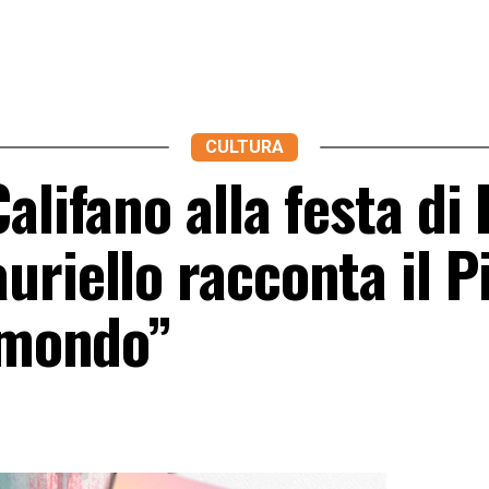
CULTURA
alifano alla festa di 
riello racconta il P
l mondo”