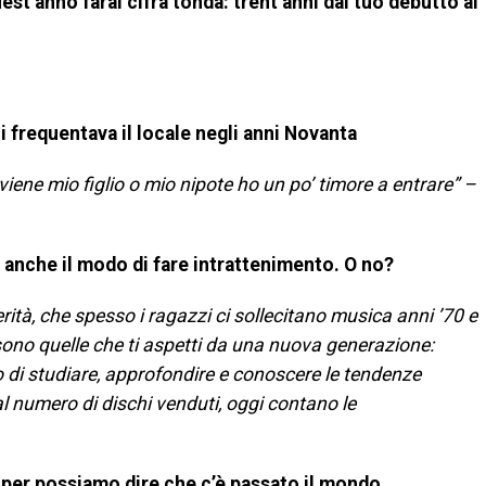
st’anno farai cifra tonda: trent’anni dal tuo debutto al
chi frequentava il locale negli anni Novanta
iene mio figlio o mio nipote ho un po’ timore a entrare” –
anche il modo di fare intrattenimento. O no?
rità, che spesso i ragazzi ci sollecitano musica anni ’70 e
ste sono quelle che ti aspetti da una nuova generazione:
o di studiare, approfondire e conoscere le tendenze
dal numero di dischi venduti, oggi contano le
iper possiamo dire che c’è passato il mondo