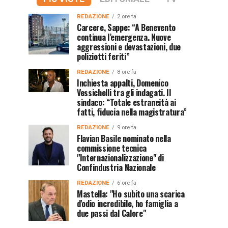
REDAZIONE
2 ore fa
Carcere, Sappe: “A Benevento
continua l’emergenza. Nuove
aggressioni e devastazioni, due
poliziotti feriti”
REDAZIONE
8 ore fa
Inchiesta appalti, Domenico
Vessichelli tra gli indagati. Il
sindaco: “Totale estraneità ai
fatti, fiducia nella magistratura”
REDAZIONE
9 ore fa
Flavian Basile nominato nella
commissione tecnica
"Internazionalizzazione" di
Confindustria Nazionale
REDAZIONE
6 ore fa
Mastella: "Ho subito una scarica
d'odio incredibile, ho famiglia a
due passi dal Calore"