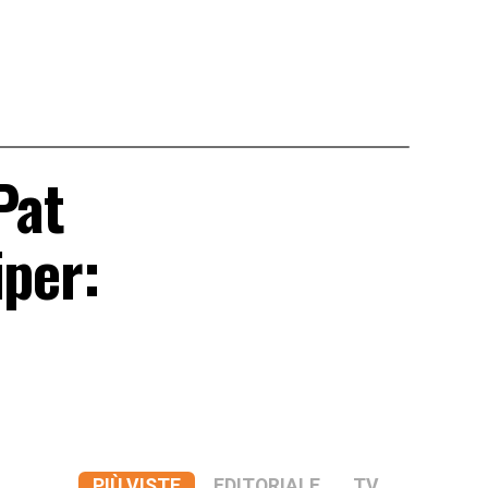
Pat
iper:
PIÙ VISTE
EDITORIALE
TV