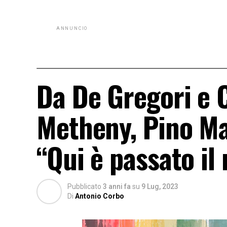
ANNUNCIO
Da De Gregori e C
Metheny, Pino Mau
“Qui è passato i
Pubblicato
3 anni fa
su
9 Lug, 2023
Di
Antonio Corbo