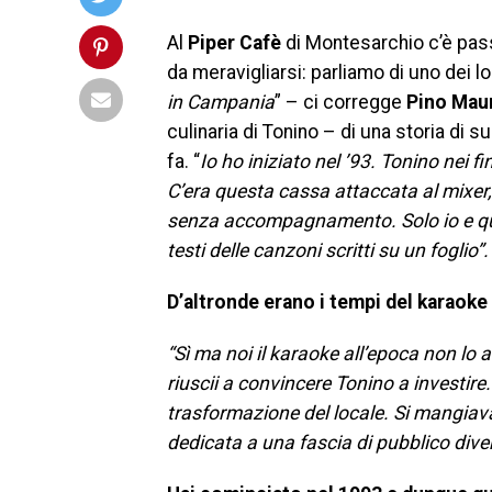
Al
Piper Cafè
di Montesarchio c’è pass
da meravigliarsi: parliamo di uno dei lo
in Campania
” – ci corregge
Pino Maur
culinaria di Tonino – di una storia di
fa. “
Io ho iniziato nel ’93. Tonino nei
C’era questa cassa attaccata al mixer
senza accompagnamento. Solo io e qual
testi delle canzoni scritti su un foglio”.
D’altronde erano i tempi del karaoke
“Sì ma noi il karaoke all’epoca non lo
riuscii a convincere Tonino a investir
trasformazione del locale. Si mangiava
dedicata a una fascia di pubblico dive