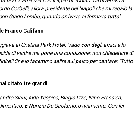
 la sua amicizia con il figlio di Tonino. Mi divertivo a
ordo Corbelli, allora presidente del Napoli che mi regalò la
e con Guido Lembo, quando arrivava si fermava tutto”
nde Franco Califano
giava al Cristina Park Hotel. Vado con degli amici e lo
ecide di venire ma pone una condizione: non chiedetemi di
inire? Che lo facemmo salire sul palco per cantare: “Tutto
ai citato tre grandi
andro Siani, Aida Yespica, Biagio Izzo, Nino Frassica,
dimentico. E Nunzia De Girolamo, ovviamente. Con lei