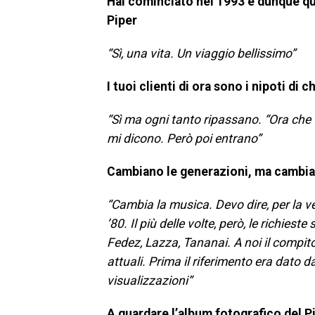
Hai cominciato nel 1993 e dunque que
Piper
“Sì, una vita. Un viaggio bellissimo”
I tuoi clienti di ora sono i nipoti di 
“Sì ma ogni tanto ripassano. “Ora che v
mi dicono. Però poi entrano”
Cambiano le generazioni, ma cambia 
“Cambia la musica. Devo dire, per la ve
’80. Il più delle volte, però, le richie
Fedez, Lazza, Tananai. A noi il compit
attuali. Prima il riferimento era dato 
visualizzazioni”
A guardare l’album fotografico del P