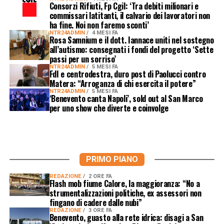
Consorzi Rifiuti, Fp Cgil: ‘Tra debiti milionari e
commissari latitanti, il calvario dei lavoratori non
ha fine. Noi non faremo sconti’
NTR24ADMIN
4 MESI FA
Rosa Samnium e il dott. Iannace uniti nel sostegno
all’autismo: consegnati i fondi del progetto ‘Sette
passi per un sorriso’
NTR24ADMIN
5 MESI FA
FdI e centrodestra, duro post di Paolucci contro
Matera: “Arroganza di chi esercita il potere”
NTR24ADMIN
5 MESI FA
‘Benevento canta Napoli’, sold out al San Marco
per uno show che diverte e coinvolge
PRIMO PIANO
REDAZIONE
2 ORE FA
Flash mob fiume Calore, la maggioranza: “No a
strumentalizzazioni politiche, ex assessori non
fingano di cadere dalle nubi”
REDAZIONE
3 ORE FA
Benevento, guasto alla rete idrica: disagi a San