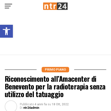
Open toolbar
PRIMO PIANO
Riconoscimento all’Amacenter di
Benevento per la radioterapia senza
utilizzo del tatuaggio
Pubblicato
4 anni fa
su
18 Ott, 2022
Di
ntr24admin