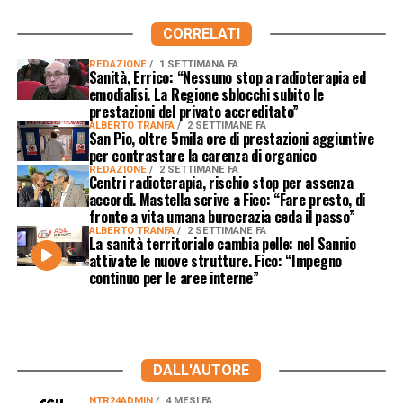
CORRELATI
REDAZIONE
1 SETTIMANA FA
Sanità, Errico: “Nessuno stop a radioterapia ed
emodialisi. La Regione sblocchi subito le
prestazioni del privato accreditato”
ALBERTO TRANFA
2 SETTIMANE FA
San Pio, oltre 5mila ore di prestazioni aggiuntive
per contrastare la carenza di organico
REDAZIONE
2 SETTIMANE FA
Centri radioterapia, rischio stop per assenza
accordi. Mastella scrive a Fico: “Fare presto, di
fronte a vita umana burocrazia ceda il passo”
ALBERTO TRANFA
2 SETTIMANE FA
La sanità territoriale cambia pelle: nel Sannio
attivate le nuove strutture. Fico: “Impegno
continuo per le aree interne”
DALL'AUTORE
NTR24ADMIN
4 MESI FA