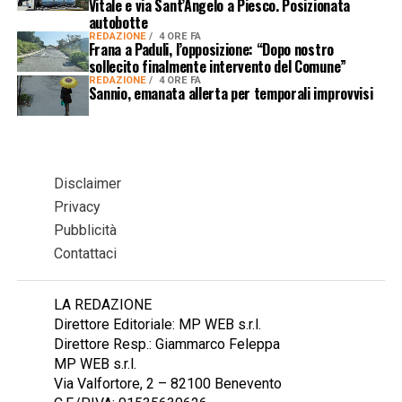
Vitale e via Sant’Angelo a Piesco. Posizionata
autobotte
REDAZIONE
4 ORE FA
Frana a Paduli, l’opposizione: “Dopo nostro
sollecito finalmente intervento del Comune”
REDAZIONE
4 ORE FA
Sannio, emanata allerta per temporali improvvisi
Disclaimer
Privacy
Pubblicità
Contattaci
LA REDAZIONE
Direttore Editoriale: MP WEB s.r.l.
Direttore Resp.: Giammarco Feleppa
MP WEB s.r.l.
Via Valfortore, 2 – 82100 Benevento