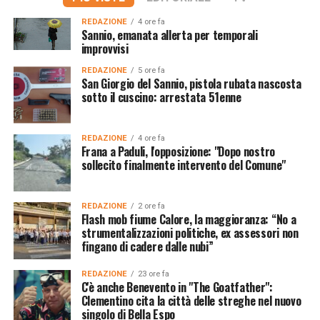
REDAZIONE
4 ore fa
Sannio, emanata allerta per temporali
improvvisi
REDAZIONE
5 ore fa
San Giorgio del Sannio, pistola rubata nascosta
sotto il cuscino: arrestata 51enne
REDAZIONE
4 ore fa
Frana a Paduli, l'opposizione: "Dopo nostro
sollecito finalmente intervento del Comune"
REDAZIONE
2 ore fa
Flash mob fiume Calore, la maggioranza: “No a
strumentalizzazioni politiche, ex assessori non
fingano di cadere dalle nubi”
REDAZIONE
23 ore fa
C'è anche Benevento in "The Goatfather":
Clementino cita la città delle streghe nel nuovo
singolo di Bella Espo