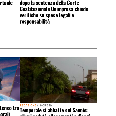
irtuale
dopo la sentenza della Corte
Costituzionale Unimpresa chiede
verifiche su spese legali e
responsabilità
ntenso tra
REDAZIONE
9 ORE FA
Temporale si abbatte sul Sannio:
orali