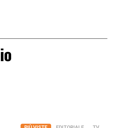
io
a
PIÙ VISTE
EDITORIALE
TV