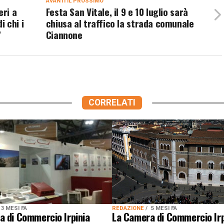
AVANTI IL ​​PROSSIMO
eri a
Festa San Vitale, il 9 e 10 luglio sarà
i chi i
chiusa al traffico la strada comunale
’
Ciannone
CORRELATI
REDAZIONE
5 MESI FA
3 MESI FA
La Camera di Commercio Irp
a di Commercio Irpinia