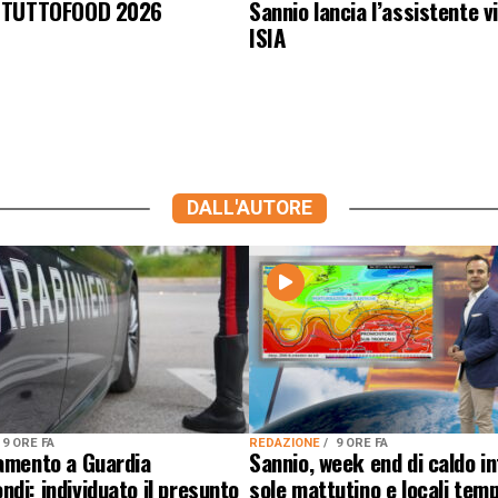
Sannio lancia l’assistente v
l TUTTOFOOD 2026
ISIA
DALL'AUTORE
9 ORE FA
REDAZIONE
9 ORE FA
lamento a Guardia
Sannio, week end di caldo i
di: individuato il presunto
sole mattutino e locali temp