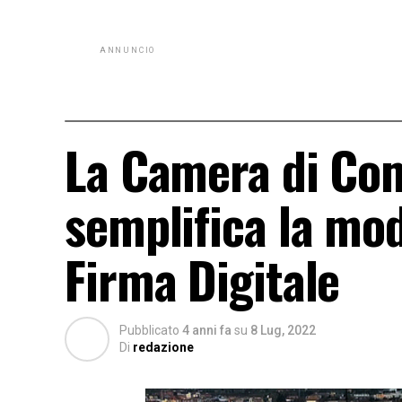
ANNUNCIO
La Camera di Com
semplifica la moda
Firma Digitale
Pubblicato
4 anni fa
su
8 Lug, 2022
Di
redazione