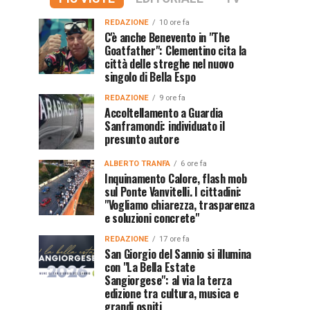
REDAZIONE
10 ore fa
C'è anche Benevento in "The
Goatfather": Clementino cita la
città delle streghe nel nuovo
singolo di Bella Espo
REDAZIONE
9 ore fa
Accoltellamento a Guardia
Sanframondi: individuato il
presunto autore
ALBERTO TRANFA
6 ore fa
Inquinamento Calore, flash mob
sul Ponte Vanvitelli. I cittadini:
"Vogliamo chiarezza, trasparenza
e soluzioni concrete"
REDAZIONE
17 ore fa
San Giorgio del Sannio si illumina
con "La Bella Estate
Sangiorgese": al via la terza
edizione tra cultura, musica e
grandi ospiti