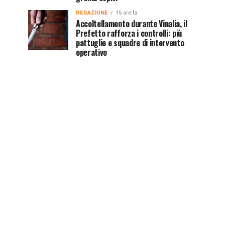
REDAZIONE
15 ore fa
Accoltellamento durante Vinalia, il
Prefetto rafforza i controlli: più
pattuglie e squadre di intervento
operativo