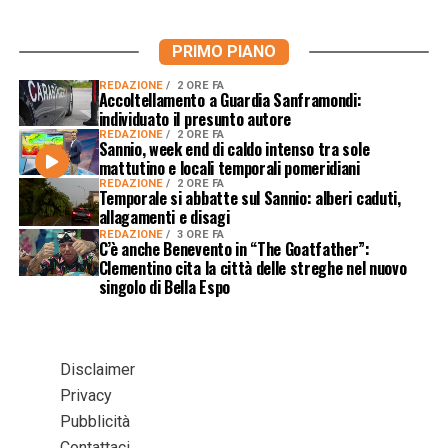
PRIMO PIANO
REDAZIONE
2 ORE FA
Accoltellamento a Guardia Sanframondi:
individuato il presunto autore
REDAZIONE
2 ORE FA
Sannio, week end di caldo intenso tra sole
mattutino e locali temporali pomeridiani
REDAZIONE
2 ORE FA
Temporale si abbatte sul Sannio: alberi caduti,
allagamenti e disagi
REDAZIONE
3 ORE FA
C’è anche Benevento in “The Goatfather”:
Clementino cita la città delle streghe nel nuovo
singolo di Bella Espo
Disclaimer
Privacy
Pubblicità
Contattaci