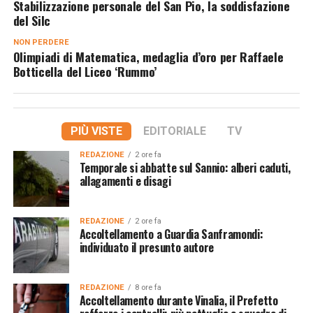
Stabilizzazione personale del San Pio, la soddisfazione
del Silc
NON PERDERE
Olimpiadi di Matematica, medaglia d’oro per Raffaele
Botticella del Liceo ‘Rummo’
PIÙ VISTE
EDITORIALE
TV
REDAZIONE
2 ore fa
Temporale si abbatte sul Sannio: alberi caduti,
allagamenti e disagi
REDAZIONE
2 ore fa
Accoltellamento a Guardia Sanframondi:
individuato il presunto autore
REDAZIONE
8 ore fa
Accoltellamento durante Vinalia, il Prefetto