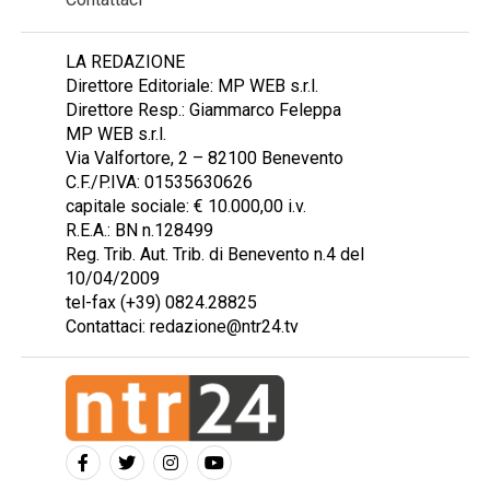
LA REDAZIONE
Direttore Editoriale: MP WEB s.r.l.
Direttore Resp.: Giammarco Feleppa
MP WEB s.r.l.
Via Valfortore, 2 – 82100 Benevento
C.F./P.IVA: 01535630626
capitale sociale: € 10.000,00 i.v.
R.E.A.: BN n.128499
Reg. Trib. Aut. Trib. di Benevento n.4 del
10/04/2009
tel-fax (+39) 0824.28825
Contattaci: redazione@ntr24.tv