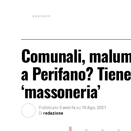
ANNUNCIO
Comunali, malumo
a Perifano? Tien
‘massoneria’
Pubblicato
5 anni fa
su
10 Ago, 2021
Di
redazione