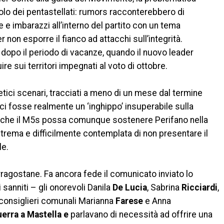
lo dei pentastellati: rumors racconterebbero di
e e imbarazzi all’interno del partito con un tema
 non esporre il fianco ad attacchi sull’integrità.
dopo il periodo di vacanze, quando il nuovo leader
re sui territori impegnati al voto di ottobre.
tetici scenari, tracciati a meno di un mese dal termine
 ci fosse realmente un ‘inghippo’ insuperabile sulla
 che il M5s possa comunque sostenere Perifano nella
strema e difficilmente contemplata di non presentare il
le.
agostane. Fa ancora fede il comunicato inviato lo
i sanniti – gli onorevoli Danila
De Lucia
, Sabrina
Ricciardi
,
 consiglieri comunali Marianna
Farese
e Anna
erra a Mastella e
parlavano di necessità ad offrire una