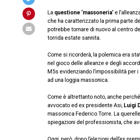
La
questione ‘massoneria’
e l’alleanz
che ha caratterizzato la prima parte d
potrebbe tornare di nuovo al centro del 
torrida estate sannita.
Come si ricorderà, la polemica era st
nel gioco delle alleanze e degli accord
M5s evidenziando l’impossibilità per i 
ad una loggia massonica.
Come è altrettanto noto, anche perc
avvocato ed ex presidente Asi,
Luigi 
massonica Federico Torre. La querell
spiegazioni del professionista, che ave
Oggi, però, dopo l’elezioni dell’ex pre