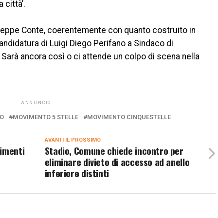
 città’.
useppe Conte, coerentemente con quanto costruito in
andidatura di Luigi Diego Perifano a Sindaco di
. Sarà ancora così o ci attende un colpo di scena nella
ANNUNCIO
NO
MOVIMENTO 5 STELLE
MOVIMENTO CINQUESTELLE
AVANTI IL ​​PROSSIMO
rimenti
Stadio, Comune chiede incontro per
eliminare divieto di accesso ad anello
inferiore distinti