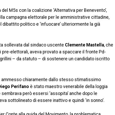
a del M5s con la coalizione ‘Alternativa per Benevento’,
ella campagna elettorale per le amministrative cittadine,
dibattito politico e ‘infuocare’ ulteriormente la già
ata sollevata dal sindaco uscente
Clemente Mastella
, che
i pre-elettorali, aveva provato a spaccare il fronte Pd-
grillini – da statuto – di sostenere un candidato iscritto
hé ammesso chiaramente dallo stesso stimatissimo
Diego Perifano
è stato maestro venerabile della loggia
e sembrava però essersi ‘assopita’ anche dopo le
va sottolineato di essere inattivo e quindi ‘in sonno’.
mier Conte alla guida del Movimento, la problematica