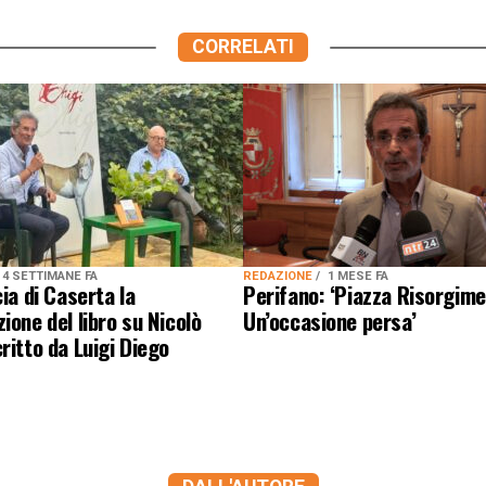
CORRELATI
4 SETTIMANE FA
REDAZIONE
1 MESE FA
cia di Caserta la
Perifano: ‘Piazza Risorgim
ione del libro su Nicolò
Un’occasione persa’
ritto da Luigi Diego