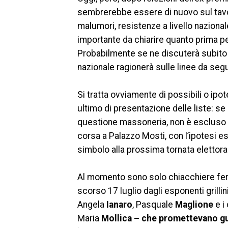
sembrerebbe essere di nuovo sul tavo
malumori, resistenze a livello nazional
importante da chiarire quanto prima per
Probabilmente se ne discuterà subito 
nazionale ragionerà sulle linee da segui
Si tratta ovviamente di possibili o ipo
ultimo di presentazione delle liste: se
questione massoneria, non è escluso
corsa a Palazzo Mosti, con l’ipotesi e
simbolo alla prossima tornata elettora
Al momento sono solo chiacchiere ferr
scorso 17 luglio dagli esponenti grillin
Angela
Ianaro
, Pasquale
Maglione
e i
Maria
Mollica – che promettevano gu