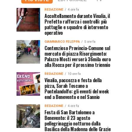
REDAZIONE
4 ore fa
Accoltellamento durante Vinalia, il
Prefetto rafforza i controlli: più
pattuglie e squadre di intervento
operativo
GIAMMARCO FELEPPA
5 ore fa
Contenzioso Provincia-Comune sul
mercato di piazza Risorgimento:
Palazzo Mosti verserà 36mila euro
alla Rocca per il prossimo triennio
REDAZIONE
10 ore fa
Vinalia, paccozza e festa della
pizza, Sarah Toscano a
Pontelandolfo: gli eventi del week
end a Benevento e nel Sannio
REDAZIONE
4 ore fa
Festa di San Bartolomeo a
Benevento: il 23 agosto
pellegrinaggio notturno dalla
Basilica della Madonna delle Grazie