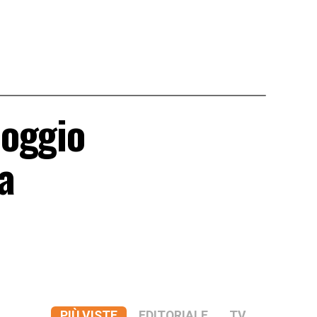
poggio
a
PIÙ VISTE
EDITORIALE
TV