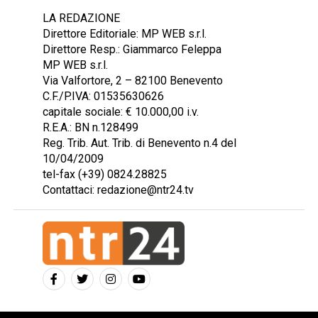
LA REDAZIONE
Direttore Editoriale: MP WEB s.r.l.
Direttore Resp.: Giammarco Feleppa
MP WEB s.r.l.
Via Valfortore, 2 – 82100 Benevento
C.F./P.IVA: 01535630626
capitale sociale: € 10.000,00 i.v.
R.E.A.: BN n.128499
Reg. Trib. Aut. Trib. di Benevento n.4 del
10/04/2009
tel-fax (+39) 0824.28825
Contattaci: redazione@ntr24.tv