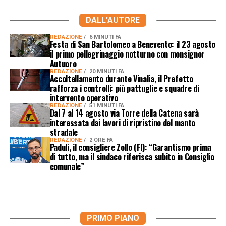
DALL'AUTORE
REDAZIONE
6 MINUTI FA
Festa di San Bartolomeo a Benevento: il 23 agosto
il primo pellegrinaggio notturno con monsignor
Autuoro
REDAZIONE
20 MINUTI FA
Accoltellamento durante Vinalia, il Prefetto
rafforza i controlli: più pattuglie e squadre di
intervento operativo
REDAZIONE
51 MINUTI FA
Dal 7 al 14 agosto via Torre della Catena sarà
interessata dai lavori di ripristino del manto
stradale
REDAZIONE
2 ORE FA
Paduli, il consigliere Zollo (FI): “Garantismo prima
di tutto, ma il sindaco riferisca subito in Consiglio
comunale”
PRIMO PIANO