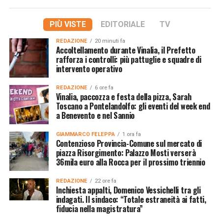
PIÙ VISTE
EDITORIALE
TV
REDAZIONE
20 minuti fa
Accoltellamento durante Vinalia, il Prefetto
rafforza i controlli: più pattuglie e squadre di
intervento operativo
REDAZIONE
6 ore fa
Vinalia, paccozza e festa della pizza, Sarah
Toscano a Pontelandolfo: gli eventi del week end
a Benevento e nel Sannio
GIAMMARCO FELEPPA
1 ora fa
Contenzioso Provincia-Comune sul mercato di
piazza Risorgimento: Palazzo Mosti verserà
36mila euro alla Rocca per il prossimo triennio
REDAZIONE
22 ore fa
Inchiesta appalti, Domenico Vessichelli tra gli
indagati. Il sindaco: “Totale estraneità ai fatti,
fiducia nella magistratura”