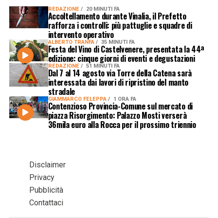
REDAZIONE
20 MINUTI FA
Accoltellamento durante Vinalia, il Prefetto
rafforza i controlli: più pattuglie e squadre di
intervento operativo
ALBERTO TRANFA
35 MINUTI FA
Festa del Vino di Castelvenere, presentata la 44ª
edizione: cinque giorni di eventi e degustazioni
REDAZIONE
51 MINUTI FA
Dal 7 al 14 agosto via Torre della Catena sarà
interessata dai lavori di ripristino del manto
stradale
GIAMMARCO FELEPPA
1 ORA FA
Contenzioso Provincia-Comune sul mercato di
piazza Risorgimento: Palazzo Mosti verserà
36mila euro alla Rocca per il prossimo triennio
Disclaimer
Privacy
Pubblicità
Contattaci