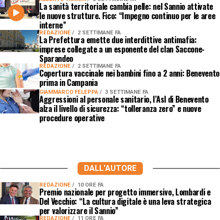
La sanità territoriale cambia pelle: nel Sannio attivate
le nuove strutture. Fico: “Impegno continuo per le aree
interne”
REDAZIONE
2 SETTIMANE FA
La Prefettura emette due interdittive antimafia:
imprese collegate a un esponente del clan Saccone-
Sparandeo
REDAZIONE
2 SETTIMANE FA
Copertura vaccinale nei bambini fino a 2 anni: Benevento
prima in Campania
GIAMMARCO FELEPPA
3 SETTIMANE FA
Aggressioni al personale sanitario, l’Asl di Benevento
alza il livello di sicurezza: “tolleranza zero” e nuove
procedure operative
DALL'AUTORE
REDAZIONE
10 ORE FA
Premio nazionale per progetto immersivo, Lombardi e
Del Vecchio: “La cultura digitale è una leva strategica
per valorizzare il Sannio”
REDAZIONE
11 ORE FA