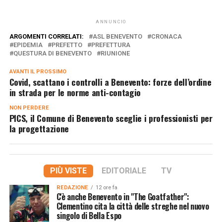
ANNUNCIO
ARGOMENTI CORRELATI:
ASL BENEVENTO
CRONACA
EPIDEMIA
PREFETTO
PREFETTURA
QUESTURA DI BENEVENTO
RIUNIONE
AVANTI IL ​​PROSSIMO
Covid, scattano i controlli a Benevento: forze dell’ordine
in strada per le norme anti-contagio
NON PERDERE
PICS, il Comune di Benevento sceglie i professionisti per
la progettazione
PIÙ VISTE
EDITORIALE
TV
REDAZIONE
12 ore fa
C'è anche Benevento in "The Goatfather":
Clementino cita la città delle streghe nel nuovo
singolo di Bella Espo