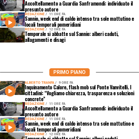
Accoltellamento a Guardia Sanframondi: individuato il
presunto autore
REDAZIONE
11 ORE FA
Sannio, week end di caldo intenso tra sole mattutino e
locali temporali pomeridiani
REDAZIONE
12 ORE FA
Temporale si abbatte sul Sannio: alberi caduti,
allagamenti e disagi
PRIMO PIANO
ALBERTO TRANFA
9 ORE FA
Inquinamento Calore, flash mob sul Ponte Vanvitelli. I
cittadini: “Vogliamo chiarezza, trasparenza e soluzioni
concrete”
REDAZIONE
11 ORE FA
Accoltellamento a Guardia Sanframondi: individuato il
presunto autore
REDAZIONE
11 ORE FA
Sannio, week end di caldo intenso tra sole mattutino e
locali temporali pomeridiani
REDAZIONE
12 ORE FA
Temporale si abbatte sul Sannio: alberi caduti,