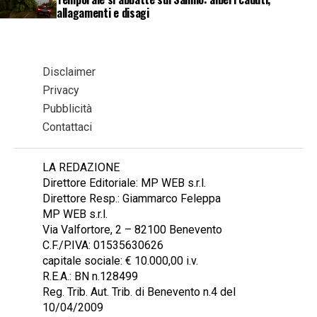
allagamenti e disagi
Disclaimer
Privacy
Pubblicità
Contattaci
LA REDAZIONE
Direttore Editoriale: MP WEB s.r.l.
Direttore Resp.: Giammarco Feleppa
MP WEB s.r.l.
Via Valfortore, 2 – 82100 Benevento
C.F./P.IVA: 01535630626
capitale sociale: € 10.000,00 i.v.
R.E.A.: BN n.128499
Reg. Trib. Aut. Trib. di Benevento n.4 del
10/04/2009