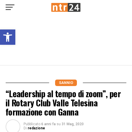
Open toolbar
SANNIO
“Leadership al tempo di zoom”, per
il Rotary Club Valle Telesina
formazione con Ganna
Pubblicato
6 anni fa
su
31 Mag, 2020
Di
redazione