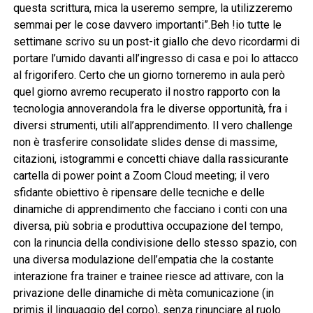
questa scrittura, mica la useremo sempre, la utilizzeremo
semmai per le cose davvero importanti”.Beh !io tutte le
settimane scrivo su un post-it giallo che devo ricordarmi di
portare l’umido davanti all’ingresso di casa e poi lo attacco
al frigorifero. Certo che un giorno torneremo in aula però
quel giorno avremo recuperato il nostro rapporto con la
tecnologia annoverandola fra le diverse opportunità, fra i
diversi strumenti, utili all’apprendimento. Il vero challenge
non è trasferire consolidate slides dense di massime,
citazioni, istogrammi e concetti chiave dalla rassicurante
cartella di power point a Zoom Cloud meeting; il vero
sfidante obiettivo è ripensare delle tecniche e delle
dinamiche di apprendimento che facciano i conti con una
diversa, più sobria e produttiva occupazione del tempo,
con la rinuncia della condivisione dello stesso spazio, con
una diversa modulazione dell’empatia che la costante
interazione fra trainer e trainee riesce ad attivare, con la
privazione delle dinamiche di mèta comunicazione (in
primis il linguaggio del corpo), senza rinunciare al ruolo