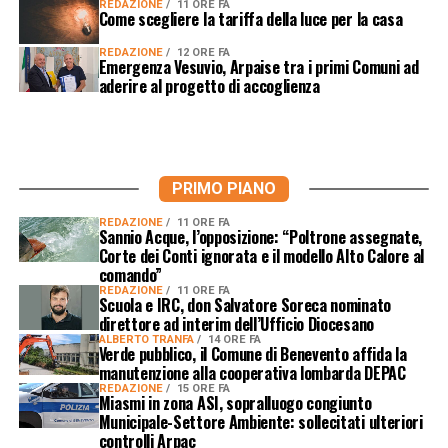
REDAZIONE
11 ORE FA
Come scegliere la tariffa della luce per la casa
REDAZIONE
12 ORE FA
Emergenza Vesuvio, Arpaise tra i primi Comuni ad
aderire al progetto di accoglienza
PRIMO PIANO
REDAZIONE
11 ORE FA
Sannio Acque, l’opposizione: “Poltrone assegnate,
Corte dei Conti ignorata e il modello Alto Calore al
comando”
REDAZIONE
11 ORE FA
Scuola e IRC, don Salvatore Soreca nominato
direttore ad interim dell’Ufficio Diocesano
ALBERTO TRANFA
14 ORE FA
Verde pubblico, il Comune di Benevento affida la
manutenzione alla cooperativa lombarda DEPAC
REDAZIONE
15 ORE FA
Miasmi in zona ASI, sopralluogo congiunto
Municipale-Settore Ambiente: sollecitati ulteriori
controlli Arpac