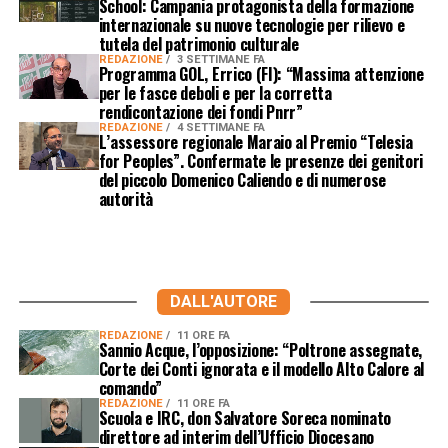
School: Campania protagonista della formazione
internazionale su nuove tecnologie per rilievo e
tutela del patrimonio culturale
REDAZIONE
3 SETTIMANE FA
Programma GOL, Errico (FI): “Massima attenzione
per le fasce deboli e per la corretta
rendicontazione dei fondi Pnrr”
REDAZIONE
4 SETTIMANE FA
L’assessore regionale Maraio al Premio “Telesia
for Peoples”. Confermate le presenze dei genitori
del piccolo Domenico Caliendo e di numerose
autorità
DALL'AUTORE
REDAZIONE
11 ORE FA
Sannio Acque, l’opposizione: “Poltrone assegnate,
Corte dei Conti ignorata e il modello Alto Calore al
comando”
REDAZIONE
11 ORE FA
Scuola e IRC, don Salvatore Soreca nominato
direttore ad interim dell’Ufficio Diocesano