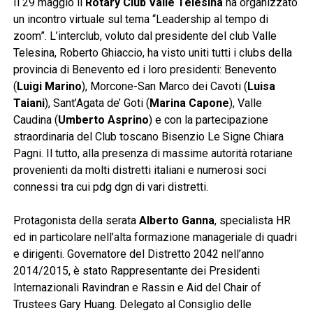
Il 29 maggio il
Rotary Club Valle Telesina
ha organizzato
un incontro virtuale sul tema “Leadership al tempo di
zoom”. L’interclub, voluto dal presidente del club Valle
Telesina, Roberto Ghiaccio, ha visto uniti tutti i clubs della
provincia di Benevento ed i loro presidenti: Benevento
(
Luigi Marino
), Morcone-San Marco dei Cavoti (
Luisa
Taiani
), Sant’Agata de’ Goti (
Marina Capone
), Valle
Caudina (
Umberto Asprino
) e con la partecipazione
straordinaria del Club toscano Bisenzio Le Signe Chiara
Pagni. Il tutto, alla presenza di massime autorità rotariane
provenienti da molti distretti italiani e numerosi soci
connessi tra cui pdg dgn di vari distretti.
Protagonista della serata
Alberto Ganna
, specialista HR
ed in particolare nell’alta formazione manageriale di quadri
e dirigenti. Governatore del Distretto 2042 nell’anno
2014/2015, è stato Rappresentante dei Presidenti
Internazionali Ravindran e Rassin e Aid del Chair of
Trustees Gary Huang. Delegato al Consiglio delle