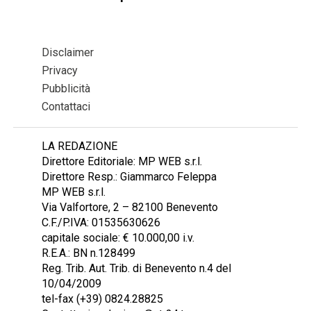
Disclaimer
Privacy
Pubblicità
Contattaci
LA REDAZIONE
Direttore Editoriale: MP WEB s.r.l.
Direttore Resp.: Giammarco Feleppa
MP WEB s.r.l.
Via Valfortore, 2 – 82100 Benevento
C.F./P.IVA: 01535630626
capitale sociale: € 10.000,00 i.v.
R.E.A.: BN n.128499
Reg. Trib. Aut. Trib. di Benevento n.4 del
10/04/2009
tel-fax (+39) 0824.28825