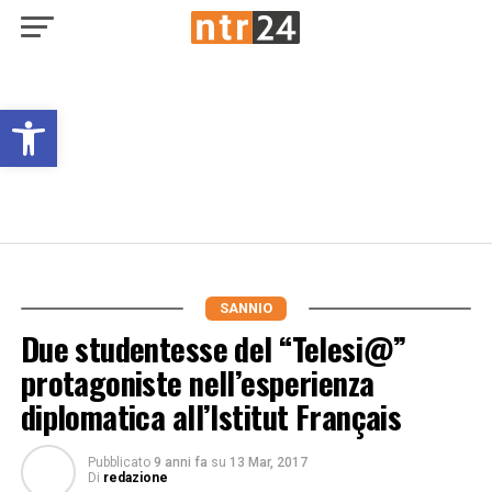
Open toolbar
SANNIO
Due studentesse del “Telesi@”
protagoniste nell’esperienza
diplomatica all’Istitut Français
Pubblicato
9 anni fa
su
13 Mar, 2017
Di
redazione