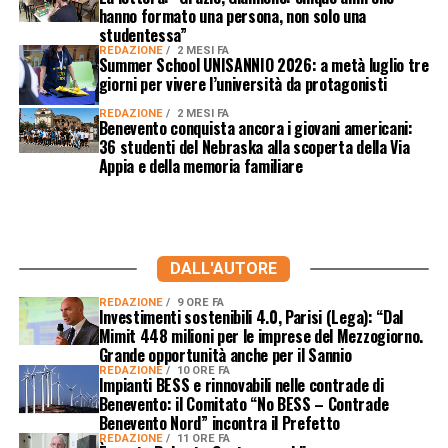
hanno formato una persona, non solo una
studentessa”
REDAZIONE
2 MESI FA
Summer School UNISANNIO 2026: a metà luglio tre
giorni per vivere l’università da protagonisti
REDAZIONE
2 MESI FA
Benevento conquista ancora i giovani americani:
36 studenti del Nebraska alla scoperta della Via
Appia e della memoria familiare
DALL'AUTORE
REDAZIONE
9 ORE FA
Investimenti sostenibili 4.0, Parisi (Lega): “Dal
Mimit 448 milioni per le imprese del Mezzogiorno.
Grande opportunità anche per il Sannio
REDAZIONE
10 ORE FA
Impianti BESS e rinnovabili nelle contrade di
Benevento: il Comitato “No BESS – Contrade
Benevento Nord” incontra il Prefetto
REDAZIONE
11 ORE FA