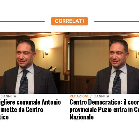
CORRELATI
3 ANNI FA
REDAZIONE
3 ANNI FA
igliere comunale Antonio
Centro Democratico: il coo
dimette da Centro
provinciale Puzio entra in C
ico
Nazionale