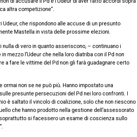
 non di accusare il Pd e l’Udeur di aver fatto accordi sopra
ica altra competizione”.
ari Udeur, che rispondono alle accuse di un presunto
mente Mastella in vista delle prossime elezioni.
nulla di vero in quanto asseriscono, – continuano i
 in mezzo l’Udeur che nella loro diatriba con il Pd non
re a fare le vittime del Pd non gli farà guadagnare certo
e ormai non se ne può più. Hanno impostato una
lle presunte persecuzioni del Pd nei loro confronti. I
o è saltato il vincolo di coalizione, solo che non riescono
quello che hanno prodotto nella gestione dell’assessorato
a soprattutto si facessero un esame di coscienza sullo
”.