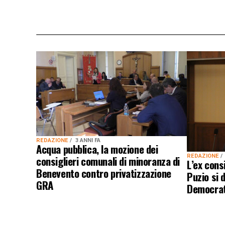
REDAZIONE
3 ANNI FA
Acqua pubblica, la mozione dei
REDAZIONE
consiglieri comunali di minoranza di
L’ex cons
Benevento contro privatizzazione
Puzio si 
GRA
Democrat