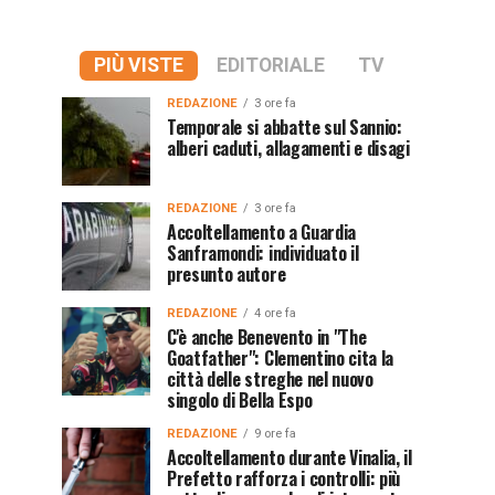
PIÙ VISTE
EDITORIALE
TV
REDAZIONE
3 ore fa
Temporale si abbatte sul Sannio:
alberi caduti, allagamenti e disagi
REDAZIONE
3 ore fa
Accoltellamento a Guardia
Sanframondi: individuato il
presunto autore
REDAZIONE
4 ore fa
C'è anche Benevento in "The
Goatfather": Clementino cita la
città delle streghe nel nuovo
singolo di Bella Espo
REDAZIONE
9 ore fa
Accoltellamento durante Vinalia, il
Prefetto rafforza i controlli: più