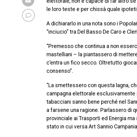
elettorale, non è capace di far altro se
le loro teste e per chissà quale ipotet
A dichiararlo in una nota sono i Popol
“inciucio” tra Del Basso De Caro e Cle
“Premesso che continua a non esserci 
mastelliani – la piantassero di mettere
c’entra un fico secco. Oltretutto gioca
consenso”.
“La smettessero con questa lagna, ch
campagna elettorale esclusivamente su
tabacciani sanno bene perché nel Sanni
a farsene una ragione. Parlassero di 
provinciale ai Trasporti ed Energia m
stato in cui versa Art Sannio Campania