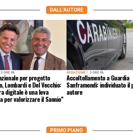
DALL'AUTORE
2 ORE FA
REDAZIONE
3 ORE FA
azionale per progetto
Accoltellamento a Guardia
, Lombardi e Del Vecchio:
Sanframondi: individuato il
ra digitale è una leva
autore
a per valorizzare il Sannio”
PRIMO PIANO