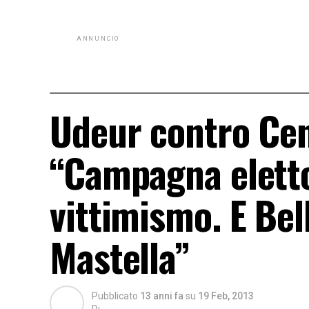
ANNUNCIO
Udeur contro Ce
“Campagna eletto
vittimismo. E Bel
Mastella”
Pubblicato
13 anni fa
su
19 Feb, 2013