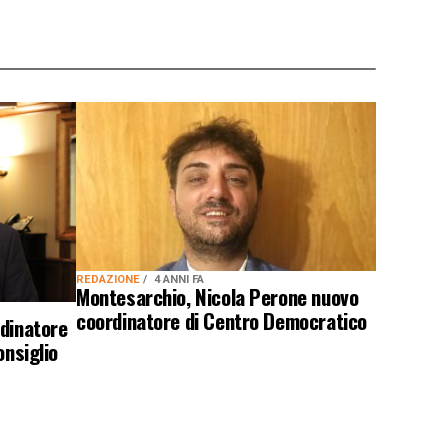
REDAZIONE
4 ANNI FA
Montesarchio, Nicola Perone nuovo
coordinatore di Centro Democratico
rdinatore
onsiglio