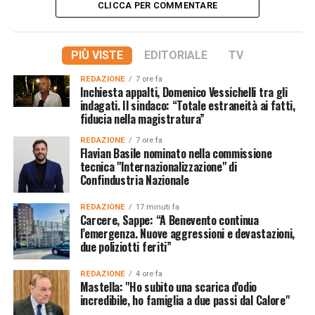
CLICCA PER COMMENTARE
PIÙ VISTE
EDITORIALE
TV
REDAZIONE
7 ore fa
Inchiesta appalti, Domenico Vessichelli tra gli
indagati. Il sindaco: “Totale estraneità ai fatti,
fiducia nella magistratura”
REDAZIONE
7 ore fa
Flavian Basile nominato nella commissione
tecnica "Internazionalizzazione" di
Confindustria Nazionale
REDAZIONE
17 minuti fa
Carcere, Sappe: “A Benevento continua
l’emergenza. Nuove aggressioni e devastazioni,
due poliziotti feriti”
REDAZIONE
4 ore fa
Mastella: "Ho subito una scarica d'odio
incredibile, ho famiglia a due passi dal Calore"