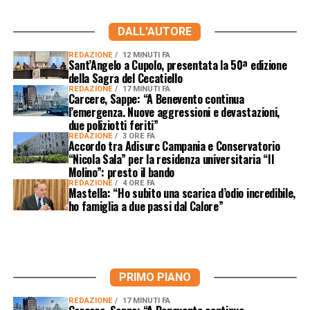
DALL'AUTORE
REDAZIONE
12 MINUTI FA
Sant’Angelo a Cupolo, presentata la 50ª edizione
della Sagra del Cecatiello
REDAZIONE
17 MINUTI FA
Carcere, Sappe: “A Benevento continua
l’emergenza. Nuove aggressioni e devastazioni,
due poliziotti feriti”
REDAZIONE
3 ORE FA
Accordo tra Adisurc Campania e Conservatorio
“Nicola Sala” per la residenza universitaria “Il
Molino”: presto il bando
REDAZIONE
4 ORE FA
Mastella: “Ho subito una scarica d’odio incredibile,
ho famiglia a due passi dal Calore”
PRIMO PIANO
REDAZIONE
17 MINUTI FA