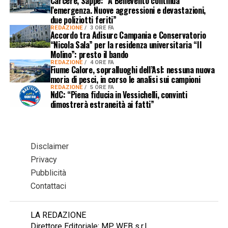
Carcere, Sappe: “A Benevento continua
l’emergenza. Nuove aggressioni e devastazioni,
due poliziotti feriti”
REDAZIONE
3 ORE FA
Accordo tra Adisurc Campania e Conservatorio
“Nicola Sala” per la residenza universitaria “Il
Molino”: presto il bando
REDAZIONE
4 ORE FA
Fiume Calore, sopralluoghi dell’Asl: nessuna nuova
moria di pesci, in corso le analisi sui campioni
REDAZIONE
5 ORE FA
NdC: “Piena fiducia in Vessichelli, convinti
dimostrerà estraneità ai fatti”
Disclaimer
Privacy
Pubblicità
Contattaci
LA REDAZIONE
Direttore Editoriale: MP WEB s.r.l.