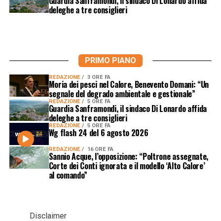
Guardia Sanframondi, il sindaco Di Lonardo affida
deleghe a tre consiglieri
PRIMO PIANO
REDAZIONE
3 ORE FA
Moria dei pesci nel Calore, Benevento Domani: “Un
segnale del degrado ambientale e gestionale”
REDAZIONE
5 ORE FA
Guardia Sanframondi, il sindaco Di Lonardo affida
deleghe a tre consiglieri
REDAZIONE
5 ORE FA
Wg flash 24 del 6 agosto 2026
REDAZIONE
16 ORE FA
Sannio Acque, l’opposizione: “Poltrone assegnate,
Corte dei Conti ignorata e il modello ‘Alto Calore’
al comando”
Disclaimer