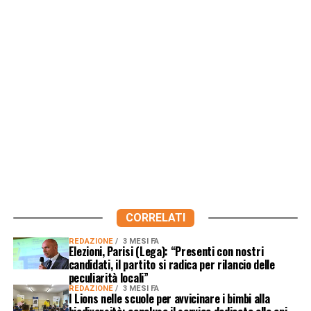
CORRELATI
REDAZIONE
3 MESI FA
Elezioni, Parisi (Lega): “Presenti con nostri
candidati, il partito si radica per rilancio delle
peculiarità locali”
REDAZIONE
3 MESI FA
I Lions nelle scuole per avvicinare i bimbi alla