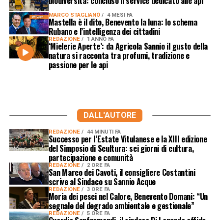
biodiversità: concluso il service dedicato alle api
MARCO STAGLIANÒ
4 MESI FA
Mastella è il dito, Benevento la luna: lo schema
Rubano e l’intelligenza dei cittadini
REDAZIONE
1 ANNO FA
‘Mielerie Aperte’: da Agricola Sannio il gusto della
natura si racconta tra profumi, tradizione e
passione per le api
DALL'AUTORE
REDAZIONE
44 MINUTI FA
Successo per l’Estate Vitulanese e la XIII edizione
del Simposio di Scultura: sei giorni di cultura,
partecipazione e comunità
REDAZIONE
2 ORE FA
San Marco dei Cavoti, il consigliere Costantini
scrive al Sindaco su Sannio Acque
REDAZIONE
3 ORE FA
Moria dei pesci nel Calore, Benevento Domani: “Un
segnale del degrado ambientale e gestionale”
REDAZIONE
5 ORE FA