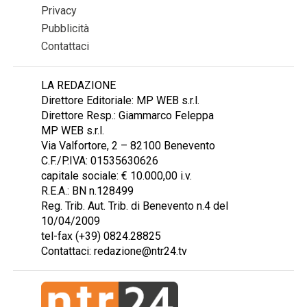
Privacy
Pubblicità
Contattaci
LA REDAZIONE
Direttore Editoriale: MP WEB s.r.l.
Direttore Resp.: Giammarco Feleppa
MP WEB s.r.l.
Via Valfortore, 2 – 82100 Benevento
C.F./P.IVA: 01535630626
capitale sociale: € 10.000,00 i.v.
R.E.A.: BN n.128499
Reg. Trib. Aut. Trib. di Benevento n.4 del
10/04/2009
tel-fax (+39) 0824.28825
Contattaci: redazione@ntr24.tv