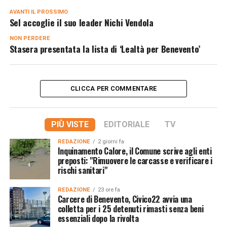
AVANTI IL ​​PROSSIMO
Sel accoglie il suo leader Nichi Vendola
NON PERDERE
Stasera presentata la lista di ‘Lealtà per Benevento’
CLICCA PER COMMENTARE
PIÙ VISTE
EDITORIALE
TV
REDAZIONE
2 giorni fa
Inquinamento Calore, il Comune scrive agli enti
preposti: "Rimuovere le carcasse e verificare i
rischi sanitari"
REDAZIONE
23 ore fa
Carcere di Benevento, Civico22 avvia una
colletta per i 25 detenuti rimasti senza beni
essenziali dopo la rivolta