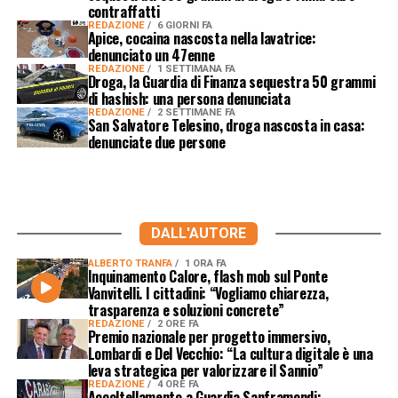
contraffatti
REDAZIONE
6 GIORNI FA
Apice, cocaina nascosta nella lavatrice:
denunciato un 47enne
REDAZIONE
1 SETTIMANA FA
Droga, la Guardia di Finanza sequestra 50 grammi
di hashish: una persona denunciata
REDAZIONE
2 SETTIMANE FA
San Salvatore Telesino, droga nascosta in casa:
denunciate due persone
DALL'AUTORE
ALBERTO TRANFA
1 ORA FA
Inquinamento Calore, flash mob sul Ponte
Vanvitelli. I cittadini: “Vogliamo chiarezza,
trasparenza e soluzioni concrete”
REDAZIONE
2 ORE FA
Premio nazionale per progetto immersivo,
Lombardi e Del Vecchio: “La cultura digitale è una
leva strategica per valorizzare il Sannio”
REDAZIONE
4 ORE FA
Accoltellamento a Guardia Sanframondi: