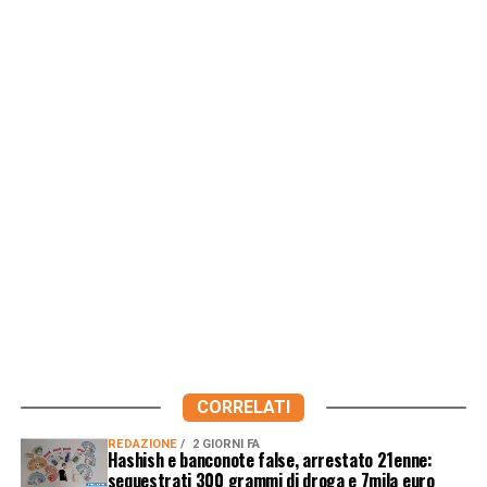
CORRELATI
REDAZIONE
2 GIORNI FA
Hashish e banconote false, arrestato 21enne:
sequestrati 300 grammi di droga e 7mila euro