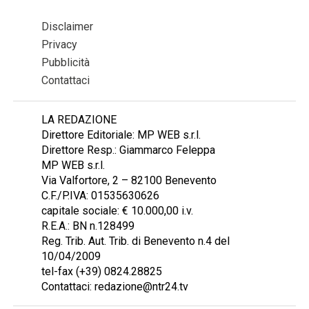
Disclaimer
Privacy
Pubblicità
Contattaci
LA REDAZIONE
Direttore Editoriale: MP WEB s.r.l.
Direttore Resp.: Giammarco Feleppa
MP WEB s.r.l.
Via Valfortore, 2 – 82100 Benevento
C.F./P.IVA: 01535630626
capitale sociale: € 10.000,00 i.v.
R.E.A.: BN n.128499
Reg. Trib. Aut. Trib. di Benevento n.4 del
10/04/2009
tel-fax (+39) 0824.28825
Contattaci: redazione@ntr24.tv