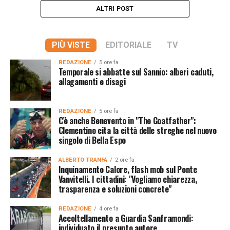
ALTRI POST
PIÙ VISTE
EDITORIALE
TV
REDAZIONE
5 ore fa
Temporale si abbatte sul Sannio: alberi caduti,
allagamenti e disagi
REDAZIONE
5 ore fa
C'è anche Benevento in "The Goatfather":
Clementino cita la città delle streghe nel nuovo
singolo di Bella Espo
ALBERTO TRANFA
2 ore fa
Inquinamento Calore, flash mob sul Ponte
Vanvitelli. I cittadini: "Vogliamo chiarezza,
trasparenza e soluzioni concrete"
REDAZIONE
4 ore fa
Accoltellamento a Guardia Sanframondi:
individuato il presunto autore