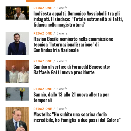
REDAZIONE
5 ore fa
Inchiesta appalti, Domenico Vessichelli tra gli
indagati. Il sindaco: “Totale estraneità ai fatti,
fiducia nella magistratura”
REDAZIONE
5 ore fa
Flavian Basile nominato nella commissione
tecnica "Internazionalizzazione" di
Confindustria Nazionale
REDAZIONE
7 ore fa
Cambio al vertice di Formedil Benevento:
Raffaele Gatti nuovo presidente
REDAZIONE
8 ore fa
Sannio, dalle 13 alle 21 nuova allerta per
temporali
REDAZIONE
2 ore fa
Mastella: "Ho subito una scarica d'odio
incredibile, ho famiglia a due passi dal Calore"