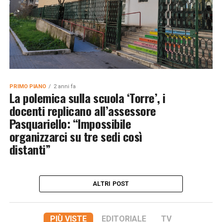
PRIMO PIANO
2 anni fa
La polemica sulla scuola ‘Torre’, i
docenti replicano all’assessore
Pasquariello: “Impossibile
organizzarci su tre sedi così
distanti”
ALTRI POST
PIÙ VISTE
EDITORIALE
TV