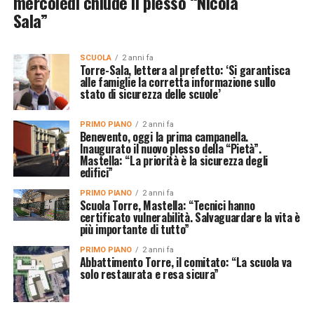
mercoledì chiude il plesso “Nicola
Sala”
SCUOLA
2 anni fa
Torre-Sala, lettera al prefetto: ‘Si garantisca
alle famiglie la corretta informazione sullo
stato di sicurezza delle scuole’
PRIMO PIANO
2 anni fa
Benevento, oggi la prima campanella.
Inaugurato il nuovo plesso della “Pietà”.
Mastella: “La priorità è la sicurezza degli
edifici”
PRIMO PIANO
2 anni fa
Scuola Torre, Mastella: “Tecnici hanno
certificato vulnerabilità. Salvaguardare la vita è
più importante di tutto”
PRIMO PIANO
2 anni fa
Abbattimento Torre, il comitato: “La scuola va
solo restaurata e resa sicura”