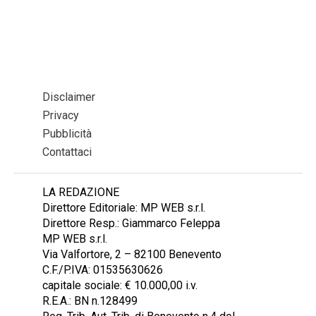
Disclaimer
Privacy
Pubblicità
Contattaci
LA REDAZIONE
Direttore Editoriale: MP WEB s.r.l.
Direttore Resp.: Giammarco Feleppa
MP WEB s.r.l.
Via Valfortore, 2 – 82100 Benevento
C.F./P.IVA: 01535630626
capitale sociale: € 10.000,00 i.v.
R.E.A.: BN n.128499