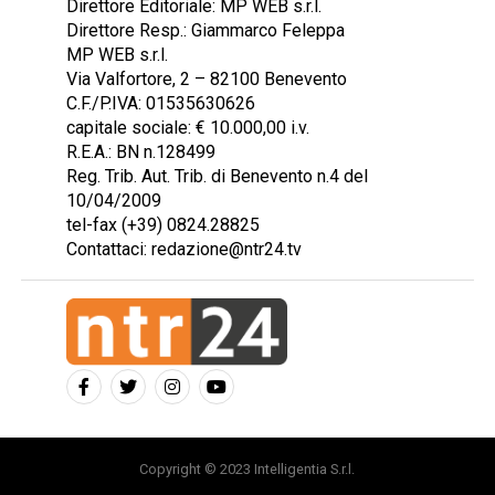
Direttore Editoriale: MP WEB s.r.l.
Direttore Resp.: Giammarco Feleppa
MP WEB s.r.l.
Via Valfortore, 2 – 82100 Benevento
C.F./P.IVA: 01535630626
capitale sociale: € 10.000,00 i.v.
R.E.A.: BN n.128499
Reg. Trib. Aut. Trib. di Benevento n.4 del
10/04/2009
tel-fax (+39) 0824.28825
Contattaci: redazione@ntr24.tv
Copyright © 2023 Intelligentia S.r.l.