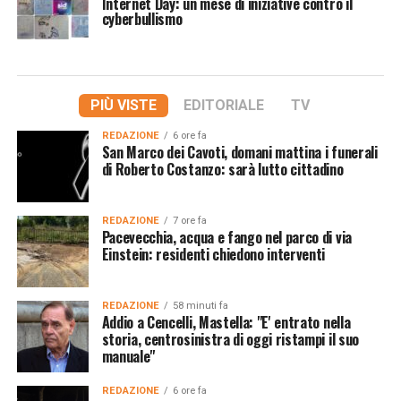
Internet Day: un mese di iniziative contro il
cyberbullismo
PIÙ VISTE
EDITORIALE
TV
REDAZIONE
6 ore fa
San Marco dei Cavoti, domani mattina i funerali
di Roberto Costanzo: sarà lutto cittadino
REDAZIONE
7 ore fa
Pacevecchia, acqua e fango nel parco di via
Einstein: residenti chiedono interventi
REDAZIONE
58 minuti fa
Addio a Cencelli, Mastella: "E' entrato nella
storia, centrosinistra di oggi ristampi il suo
manuale"
REDAZIONE
6 ore fa